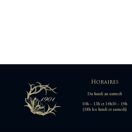
Tératologie
Turquie
Voyages
Vulcanologie
Zoologie
Zoologie générale
Horaires
Du lundi au samedi
10h – 13h et 14h30 – 19h
(18h les lundi et samedi)