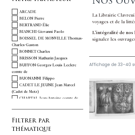
Nos ouv
ARCADE
La Librairie Clavreu
BELON Pierre
voyages et de la litt
BERTRAND Élie
BIANCHI Giovanni Paolo
L’intégralité de nos
BOISSEL DE MONVILLE Thomas-
signaler les ouvrage
Charles-Gaston
BONNET Charles
BRISSON Mathurin-Jacques
Affichage de 33–40 su
BUFFON Georges-Louis Leclerc
comte de
BUONANNI Filippo
CADET LE JEUNE Jean Marcel
(Cadet de Metz)
CHAPTAL Jean-Antoine comte de
Canteloup
CHARAS Moyse
Filtrer par
CUVIER Georges
DARWIN Erasmus
thématique
DE BOEVE Richard.