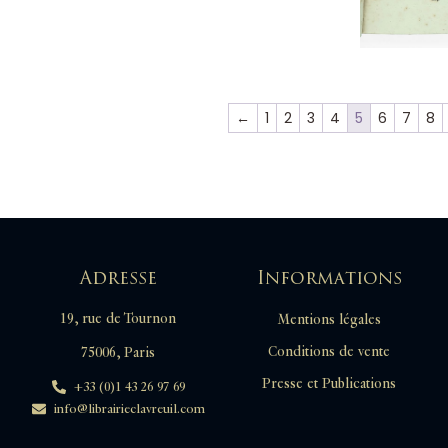
←
1
2
3
4
5
6
7
8
Adresse
Informations
19, rue de Tournon
Mentions légales
Conditions de vente
75006, Paris
Presse et Publications
+33 (0)1 43 26 97 69
info@librairieclavreuil.com