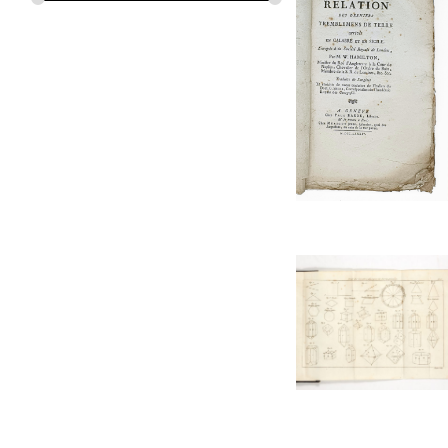
HUERNE DE POMMEUSE Michel
Géologie
JEFFRIES David
Hydraulique
KNORR Georg Wolfgang
Ichtiologie
LALANDE Jérôme de
Illustrations XIXe siècle
LIGER Louis
Illustrations XVIIIe siècle
MAGENDIE
Italie
MASSARI Francesco
Jardins
PARMENTIER Antoine-Augustin
Métallurgie
PECQUET
Minéralogie
PUCHERAN
Minéralogie générale
QUATREFAGES DE BREAU
Optique
Armand de
Ornithologie
REAUMUR René-Antoine de
Perse
ROSA Vincenzo
Philosophie
SAGE Balthazar-Georges
Physiologie
SEVERINO Marco Aurelio
PMM
SPALLANZANI Lazzaro
Poissons & cétacés
TORRE Gio. Maria della
Reliures
TREMBLEY Abraham
Science Naturelle
YOUNG Arthur
Sciences
ZINANNI Giuseppe