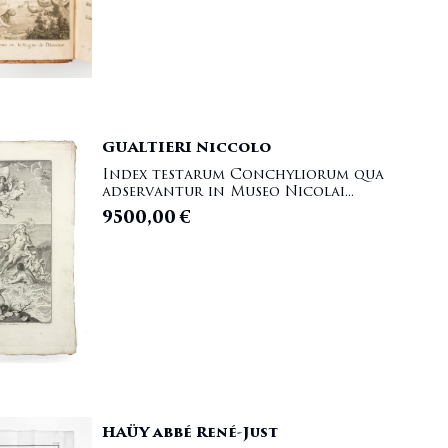
GUALTIERI Niccolo
Index testarum Conchyliorum qua
adservantur in Museo Nicolai...
9500,00
€
HAÜY abbé René-Just