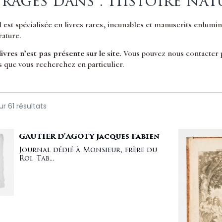
rages dans : Histoire nat
il est spécialisée en livres rares, incunables et manuscrits enlum
érature.
 livres n’est pas présente sur le site.
Vous pouvez nous contacter po
s que vous recherchez en particulier.
r 61 résultats
GAUTIER D'AGOTY Jacques Fabien
Journal dédié à Monsieur, frère du
Roi. Tab...