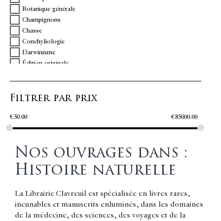
Botanique générale
GOBET Nicolas
Champignons
GUALTIERI Niccolo
Chasse
HAMILTON Sir William
Conchyliologie
HAÜY abbé René-Just
Darwinisme
HERON DE VILLEFOSSE Antoine Marie
Édition originale
HUERNE DE POMMEUSE Michel
Électricité
JEFFRIES David
Entomologie
KNORR Georg Wolfgang
Filtrer par prix
Envoi
LALANDE Jérôme de
Équitation
LIGER Louis
€
50.00
€
85000.00
Erpétologie
MAGENDIE
Gemmologie
MASSARI Francesco
Géologie
PARMENTIER Antoine-Augustin
Nos ouvrages dans :
Hydraulique
PECQUET
Ichtiologie
PUCHERAN
Histoire naturelle
Illustrations XIXe siècle
QUATREFAGES DE BREAU Armand de
Illustrations XVIIIe siècle
REAUMUR René-Antoine de
La Librairie Clavreuil est spécialisée en livres rares,
Italie
ROSA Vincenzo
incunables et manuscrits enluminés, dans les domaines
Jardins
SAGE Balthazar-Georges
de la médecine, des sciences, des voyages et de la
Métallurgie
SEVERINO Marco Aurelio