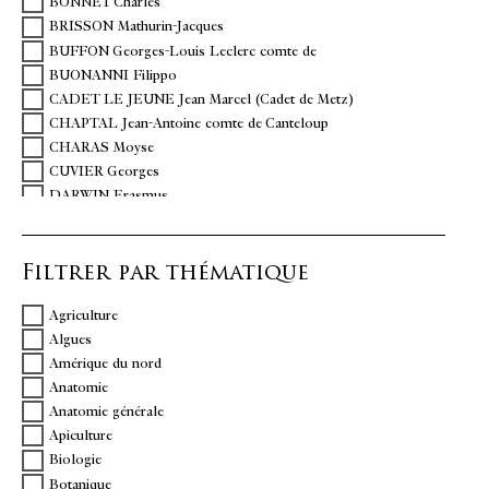
BONNET Charles
BRISSON Mathurin-Jacques
BUFFON Georges-Louis Leclerc comte de
BUONANNI Filippo
CADET LE JEUNE Jean Marcel (Cadet de Metz)
CHAPTAL Jean-Antoine comte de Canteloup
CHARAS Moyse
CUVIER Georges
DARWIN Erasmus
DE BOEVE Richard.
DEBRAY Henri
Filtrer par thématique
DEGLAND Côme-Damien
DESMAREST Anselme-Gaëtan
Agriculture
DEZALLIER d'ARGENVILLE Antoine Joseph
Algues
ENGRAMELLE Jacques-Louis-Florentin
Amérique du nord
FABRE Jean-Henri
Anatomie
FAUJAS DE SAINT-FOND Barthélémy
Anatomie générale
GADEAU DE KERVILLE Henri
Apiculture
GALIBERTO Giovanni battista di
Biologie
GAUTIER D'AGOTY Jacques Fabien
Botanique
GIRAUD-SOULAVIE Jean-Louis