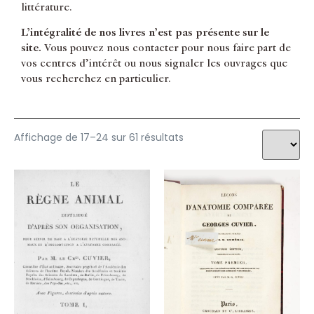
littérature.
Minéralogie
SPALLANZANI Lazzaro
Minéralogie générale
TORRE Gio. Maria della
L’intégralité de nos livres n’est pas présente sur le
Optique
TREMBLEY Abraham
site.
Vous pouvez nous contacter pour nous faire part de
Ornithologie
YOUNG Arthur
vos centres d’intérêt ou nous signaler les ouvrages que
Perse
ZINANNI Giuseppe
vous recherchez en particulier.
Philosophie
Physiologie
PMM
Poissons & cétacés
Affichage de 17–24 sur 61 résultats
Reliures
Science Naturelle
Sciences
Tératologie
Turquie
Voyages
Vulcanologie
Zoologie
Zoologie générale