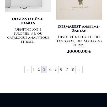
DEGLAND Côme-
Damien
DESMAREST Anselme-
Ornithologie
Gaëtan
européenne, ou
Histoire naturelle des
catalogue analytique
Tangaras, des Manakins
et rais...
et des...
20000,00
€
←
1
2
3
4
5
6
7
8
→