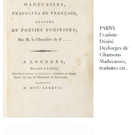
PARNY
Evariste-
Désiré
Desforges de
Chansons
Madecasses,
traduites en...