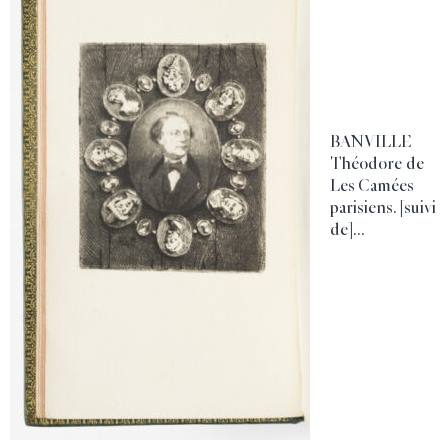
BANVILLE
Théodore de
Les Camées
parisiens. [suivi
de]...