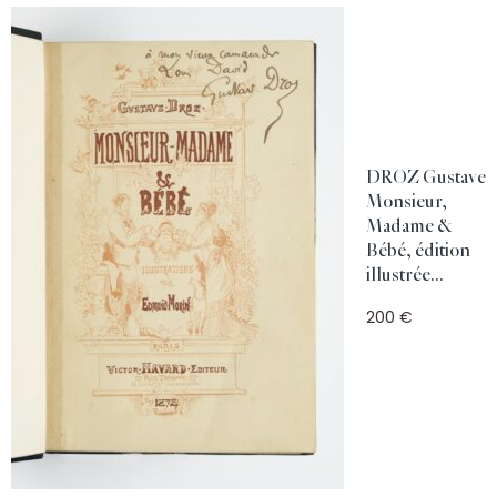
DROZ Gustave
Monsieur,
Madame &
Bébé, édition
illustrée...
200 €