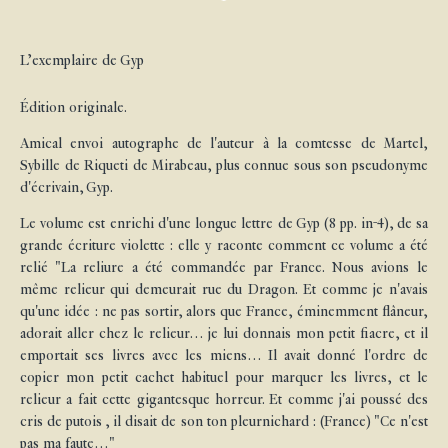
L’exemplaire de Gyp
Édition originale.
Amical envoi autographe de l'auteur à la comtesse de Martel,
Sybille de Riqueti de Mirabeau, plus connue sous son pseudonyme
d'écrivain, Gyp.
Le volume est enrichi d'une longue lettre de Gyp (8 pp. in-4), de sa
grande écriture violette : elle y raconte comment ce volume a été
relié "La reliure a été commandée par France. Nous avions le
même relieur qui demeurait rue du Dragon. Et comme je n'avais
qu'une idée : ne pas sortir, alors que France, éminemment flâneur,
adorait aller chez le relieur… je lui donnais mon petit fiacre, et il
emportait ses livres avec les miens… Il avait donné l'ordre de
copier mon petit cachet habituel pour marquer les livres, et le
relieur a fait cette gigantesque horreur. Et comme j'ai poussé des
cris de putois , il disait de son ton pleurnichard : (France) "Ce n'est
pas ma faute…"