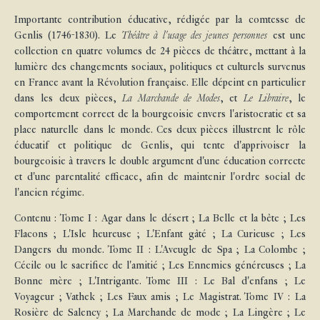
Importante contribution éducative, rédigée par la comtesse de
Genlis (1746-1830). Le
Théâtre à l'usage des jeunes personnes
est une
collection en quatre volumes de 24 pièces de théâtre, mettant à la
lumière des changements sociaux, politiques et culturels survenus
en France avant la Révolution française. Elle dépeint en particulier
dans les deux pièces,
La Marchande de Modes
, et
Le Libraire
, le
comportement correct de la bourgeoisie envers l'aristocratie et sa
place naturelle dans le monde. Ces deux pièces illustrent le rôle
éducatif et politique de Genlis, qui tente d'apprivoiser la
bourgeoisie à travers le double argument d'une éducation correcte
et d'une parentalité efficace, afin de maintenir l'ordre social de
l'ancien régime.
Contenu : Tome I : Agar dans le désert ; La Belle et la bête ; Les
Flacons ; L'Isle heureuse ; L'Enfant gâté ; La Curieuse ; Les
Dangers du monde. Tome II : L'Aveugle de Spa ; La Colombe ;
Cécile ou le sacrifice de l'amitié ; Les Ennemies généreuses ; La
Bonne mère ; L'Intrigante. Tome III : Le Bal d'enfans ; Le
Voyageur ; Vathek ; Les Faux amis ; Le Magistrat. Tome IV : La
Rosière de Salency ; La Marchande de mode ; La Lingère ; Le