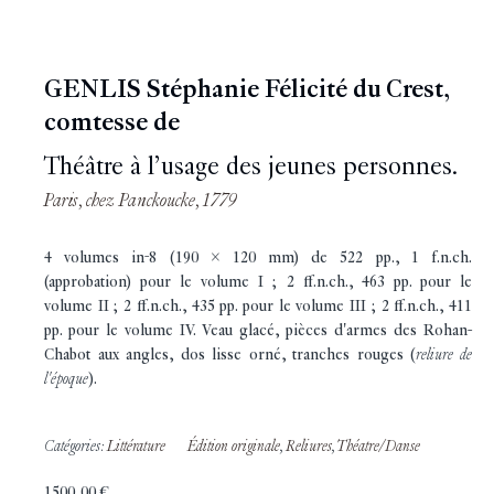
GENLIS Stéphanie Félicité du Crest,
comtesse de
Théâtre à l’usage des jeunes personnes.
Paris, chez Panckoucke, 1779
4 volumes in-8 (190 x 120 mm) de 522 pp., 1 f.n.ch.
(approbation) pour le volume I ; 2 ff.n.ch., 463 pp. pour le
volume II ; 2 ff.n.ch., 435 pp. pour le volume III ; 2 ff.n.ch., 411
pp. pour le volume IV. Veau glacé, pièces d'armes des Rohan-
Chabot aux angles, dos lisse orné, tranches rouges (
reliure de
l'époque
).
Catégories:
Littérature
Édition originale
,
Reliures
,
Théatre/Danse
1500,00
€