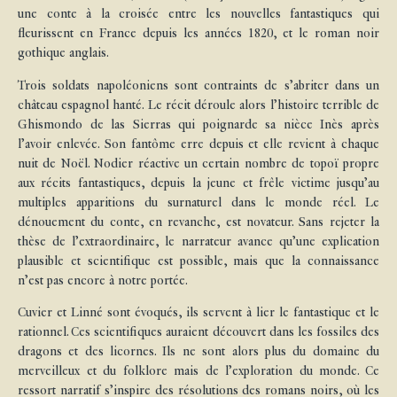
une conte à la croisée entre les nouvelles fantastiques qui
fleurissent en France depuis les années 1820, et le roman noir
gothique anglais.
Trois soldats napoléoniens sont contraints de s’abriter dans un
château espagnol hanté. Le récit déroule alors l’histoire terrible de
Ghismondo de las Sierras qui poignarde sa nièce Inès après
l’avoir enlevée. Son fantôme erre depuis et elle revient à chaque
nuit de Noël. Nodier réactive un certain nombre de topoï propre
aux récits fantastiques, depuis la jeune et frêle victime jusqu’au
multiples apparitions du surnaturel dans le monde réel. Le
dénouement du conte, en revanche, est novateur. Sans rejeter la
thèse de l’extraordinaire, le narrateur avance qu’une explication
plausible et scientifique est possible, mais que la connaissance
n’est pas encore à notre portée.
Cuvier et Linné sont évoqués, ils servent à lier le fantastique et le
rationnel. Ces scientifiques auraient découvert dans les fossiles des
dragons et des licornes. Ils ne sont alors plus du domaine du
merveilleux et du folklore mais de l’exploration du monde. Ce
ressort narratif s’inspire des résolutions des romans noirs, où les