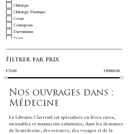
Chirurgie
DUTERTRE P
Chirurgie Plastique
DUVERNEY Joseph Guichard
Coeur
ESQUIROL Jean Étienne Dominique
Contagions
FALRET Jean-Pierre
Darwinisme
FAUCHARD Pierre
Dents
FREUD Sigmund
Dermatologie
GARIOT Jean-Baptiste
Édition originale
GEORGET Etienne-Jean.
Filtrer par prix
Envoi
GUILLEMEAU Jacques
Épidémies
HARIZ Joseph
€
70.00
€
85000.00
Esotérisme Sorcellerie
HEBERT Jean
Femmes
HEISTER Laurent
Gynécologie Obstétrique
HORST Jakob
Nos ouvrages dans :
Histoire Médicale
HUNTER John
Homéopathie
ITARD Jean Marie Gaspard
Médecine
Instruments
JACQUEMIER Jean-Marie
Littérature du XVIe siècle
Jean LACASSAGNE
La Librairie Clavreuil est spécialisée en livres rares,
Magnétisme
JOURDAIN Anselme-Louis
incunables et manuscrits enluminés, dans les domaines
Manuscrits Médicaux
LA COURVÉE Jean-Claude de
de la médecine, des sciences, des voyages et de la
Médecine
LA TOURETTE Gilles de