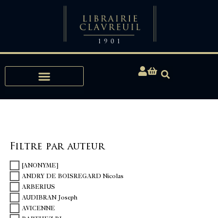
Expertises, Achats, Bibliophilie
Filtre par auteur
[ANONYME]
ANDRY DE BOISREGARD Nicolas
ARBERIUS
AUDIBRAN Joseph
AVICENNE