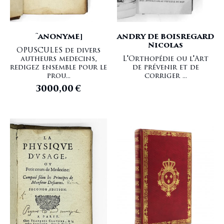
Thermalisme
PARE Ambroise
Urologie
PINEL Philippe
Vétérinaire
PRADE Jean Royer de
[ANONYME]
ANDRY DE BOISREGARD
Yeux
PUZOS Nicolas
Nicolas
ROUX Philibert-Joseph
OPUSCULES de divers
autheurs medecins,
L'Orthopédie ou l'Art
SCARPA Antonio
redigez ensemble pour le
de prévenir et de
SENAC Jean-Baptiste
prou...
corriger ...
SPIGELIUS Adrianus
3000,00
€
STAHL Georg Ernst
TENON Jacques René
VELPEAU Alfred Armand
VESALIUS Andreas
VESLING Johannes
VIEUSSENS Raymond
VIGO Giovanni de
WALTER Johann Gottlieb
WILLICH
WILLIS Nataniel