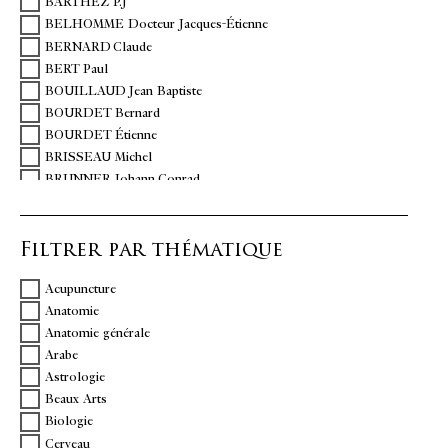
BARTHEZ P.J
BELHOMME Docteur Jacques-Étienne
BERNARD Claude
BERT Paul
BOUILLAUD Jean Baptiste
BOURDET Bernard
BOURDET Étienne
BRISSEAU Michel
BRUNNER Johann Conrad
BUNON Robert
CALDANI Leopoldo Marco Antonio
Filtrer par thématique
CHARCOT Jean-Martin
DELPECH Jacques
Acupuncture
DESAULT Pierre Joseph
Anatomie
DESCARTES René
Anatomie générale
DESHAIS-GENDRON Louis Florent
Arabe
DIGBY Sir Kenelme
Astrologie
DIONIS Pierre
Beaux Arts
DOPPET
Biologie
DU VERNEY Guichard Joseph
Cerveau
DUCHENNE DE BOULOGNE Guillaume-Benjamin