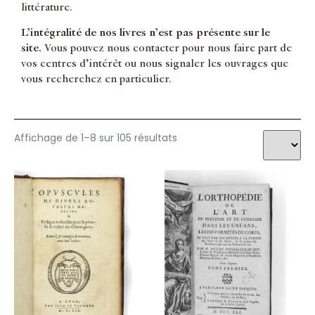
littérature.
Médecine Généralités
LACAN Jacques
Médecine Thèses
LAENNEC R.T.H
L’intégralité de nos livres n’est pas présente sur le
Moyen Orient
LAFORGUE Louis
site.
Vous pouvez nous contacter pour nous faire part de
Neurologie
LAVAUS G
vos centres d’intérêt ou nous signaler les ouvrages que
Optique
LEMERY Nicolas
vous recherchez en particulier.
Oreille
LIEBREICH Richard
Organes
MALGAIGNE Joseph-François
Orthopédie
MAREY Etienne-Jules
Pédiatrie
MARTIN Bernardin
Affichage de 1–8 sur 105 résultats
Pharmacie
MAURICEAU François
Pharmacie générale
MAYOW John
Photographie
MESMER Franz Anton
Physiologie
MESMERISME
PMM
MESUE Abu Zacharia Yuhanna ibn Masawayh
Poumons
MEXIA Pedro
Psychanalyse
MORAND Sauveur
Psychiatrie
MOREL Bénédicte Auguste
Psychiatrie générale
MORGAGNI Giovani Battista
Reins
MOUTON Claude
Tératologie
NEANDER Michael