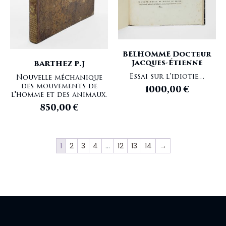
BELHOMME Docteur
Jacques-Étienne
BARTHEZ P.J
Essai sur l’idiotie…
Nouvelle méchanique
des mouvements de
1000,00
€
l'homme et des animaux.
850,00
€
1
2
3
4
…
12
13
14
→