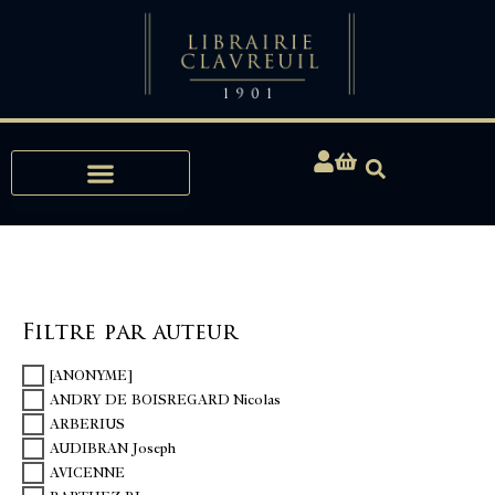
Expertises, Achats, Bibliophilie
Filtre par auteur
[ANONYME]
ANDRY DE BOISREGARD Nicolas
ARBERIUS
AUDIBRAN Joseph
AVICENNE