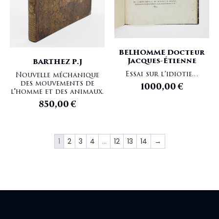
BELHOMME Docteur
Jacques-Étienne
BARTHEZ P.J
Essai sur l’idiotie…
Nouvelle méchanique
des mouvements de
1000,00
€
l'homme et des animaux.
850,00
€
1
2
3
4
…
12
13
14
→