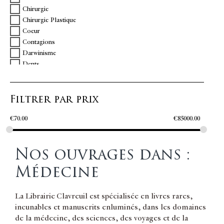
Chirurgie
DUTERTRE P
Chirurgie Plastique
DUVERNEY Joseph Guichard
Coeur
ESQUIROL Jean Étienne Dominique
Contagions
FALRET Jean-Pierre
Darwinisme
FAUCHARD Pierre
Dents
FREUD Sigmund
Dermatologie
GARIOT Jean-Baptiste
Édition originale
GEORGET Etienne-Jean.
Filtrer par prix
Envoi
GUILLEMEAU Jacques
Épidémies
HARIZ Joseph
€
70.00
€
85000.00
Esotérisme Sorcellerie
HEBERT Jean
Femmes
HEISTER Laurent
Gynécologie Obstétrique
HORST Jakob
Nos ouvrages dans :
Histoire Médicale
HUNTER John
Homéopathie
ITARD Jean Marie Gaspard
Médecine
Instruments
JACQUEMIER Jean-Marie
Littérature du XVIe siècle
Jean LACASSAGNE
La Librairie Clavreuil est spécialisée en livres rares,
Magnétisme
JOURDAIN Anselme-Louis
incunables et manuscrits enluminés, dans les domaines
Manuscrits Médicaux
LA COURVÉE Jean-Claude de
de la médecine, des sciences, des voyages et de la
Médecine
LA TOURETTE Gilles de