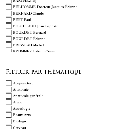
BARTHEZ P.J
BELHOMME Docteur Jacques-Étienne
BERNARD Claude
BERT Paul
BOUILLAUD Jean Baptiste
BOURDET Bernard
BOURDET Étienne
BRISSEAU Michel
BRUNNER Johann Conrad
BUNON Robert
CALDANI Leopoldo Marco Antonio
Filtrer par thématique
CHARCOT Jean-Martin
DELPECH Jacques
Acupuncture
DESAULT Pierre Joseph
Anatomie
DESCARTES René
Anatomie générale
DESHAIS-GENDRON Louis Florent
Arabe
DIGBY Sir Kenelme
Astrologie
DIONIS Pierre
Beaux Arts
DOPPET
Biologie
DU VERNEY Guichard Joseph
Cerveau
DUCHENNE DE BOULOGNE Guillaume-Benjamin