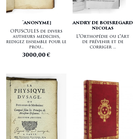
Thermalisme
PARE Ambroise
Urologie
PINEL Philippe
Vétérinaire
PRADE Jean Royer de
[ANONYME]
ANDRY DE BOISREGARD
Yeux
PUZOS Nicolas
Nicolas
ROUX Philibert-Joseph
OPUSCULES de divers
autheurs medecins,
L'Orthopédie ou l'Art
SCARPA Antonio
redigez ensemble pour le
de prévenir et de
SENAC Jean-Baptiste
prou...
corriger ...
SPIGELIUS Adrianus
3000,00
€
STAHL Georg Ernst
TENON Jacques René
VELPEAU Alfred Armand
VESALIUS Andreas
VESLING Johannes
VIEUSSENS Raymond
VIGO Giovanni de
WALTER Johann Gottlieb
WILLICH
WILLIS Nataniel