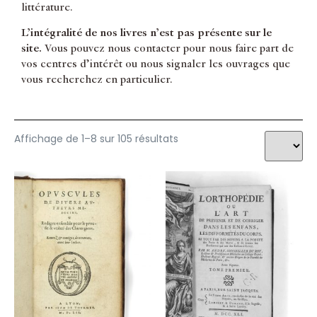
littérature.
Médecine Généralités
LACAN Jacques
Médecine Thèses
LAENNEC R.T.H
L’intégralité de nos livres n’est pas présente sur le
Moyen Orient
LAFORGUE Louis
site.
Vous pouvez nous contacter pour nous faire part de
Neurologie
LAVAUS G
vos centres d’intérêt ou nous signaler les ouvrages que
Optique
LEMERY Nicolas
vous recherchez en particulier.
Oreille
LIEBREICH Richard
Organes
MALGAIGNE Joseph-François
Orthopédie
MAREY Etienne-Jules
Pédiatrie
MARTIN Bernardin
Affichage de 1–8 sur 105 résultats
Pharmacie
MAURICEAU François
Pharmacie générale
MAYOW John
Photographie
MESMER Franz Anton
Physiologie
MESMERISME
PMM
MESUE Abu Zacharia Yuhanna ibn Masawayh
Poumons
MEXIA Pedro
Psychanalyse
MORAND Sauveur
Psychiatrie
MOREL Bénédicte Auguste
Psychiatrie générale
MORGAGNI Giovani Battista
Reins
MOUTON Claude
Tératologie
NEANDER Michael