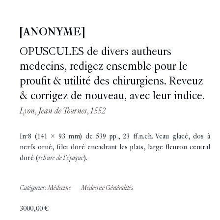
[ANONYME]
OPUSCULES de divers autheurs
medecins, redigez ensemble pour le
proufit & utilité des chirurgiens. Reveuz
& corrigez de nouveau, avec leur indice.
Lyon, Jean de Tournes, 1552
In-8 (141 x 93 mm) de 539 pp., 23 ff.n.ch. Veau glacé, dos à
nerfs orné, filet doré encadrant les plats, large fleuron central
doré (
reliure de l’époque
).
Catégories:
Médecine
Médecine Généralités
3000,00
€