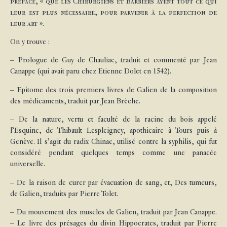
préface, « que les Chirurgiens et Barbiers ayent tout ce qui
leur est plus nécessaire, pour parvenir à la perfection de
leur art ».
On y trouve :
– Prologue de Guy de Chauliac, traduit et commenté par Jean
Canappe (qui avait paru chez Etienne Dolet en 1542).
– Epitome des trois premiers livres de Galien de la composition
des médicaments, traduit par Jean Brèche.
– De la nature, vertu et faculté de la racine du bois appelé
l’Esquine, de Thibault Lespleigney, apothicaire à Tours puis à
Genève. Il s’agit du radix Chinae, utilisé contre la syphilis, qui fut
considéré pendant quelques temps comme une panacée
universelle.
– De la raison de curer par évacuation de sang, et, Des tumeurs,
de Galien, traduits par Pierre Tolet.
– Du mouvement des muscles de Galien, traduit par Jean Canappe.
– Le livre des présages du divin Hippocrates, traduit par Pierre