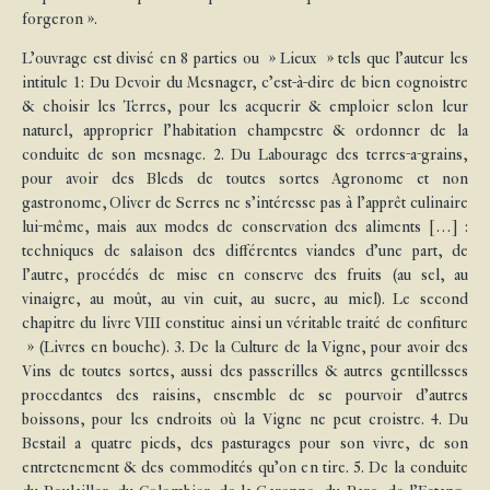
forgeron ».
L’ouvrage est divisé en 8 parties ou » Lieux » tels que l’auteur les
intitule 1: Du Devoir du Mesnager, c’est-à-dire de bien cognoistre
& choisir les Terres, pour les acquerir & emploier selon leur
naturel, approprier l’habitation champestre & ordonner de la
conduite de son mesnage. 2. Du Labourage des terres-a-grains,
pour avoir des Bleds de toutes sortes Agronome et non
gastronome, Oliver de Serres ne s’intéresse pas à l’apprêt culinaire
lui-même, mais aux modes de conservation des aliments […] :
techniques de salaison des différentes viandes d’une part, de
l’autre, procédés de mise en conserve des fruits (au sel, au
vinaigre, au moût, au vin cuit, au sucre, au miel). Le second
chapitre du livre VIII constitue ainsi un véritable traité de confiture
» (Livres en bouche). 3. De la Culture de la Vigne, pour avoir des
Vins de toutes sortes, aussi des passerilles & autres gentillesses
procedantes des raisins, ensemble de se pourvoir d’autres
boissons, pour les endroits où la Vigne ne peut croistre. 4. Du
Bestail a quatre pieds, des pasturages pour son vivre, de son
entretenement & des commodités qu’on en tire. 5. De la conduite