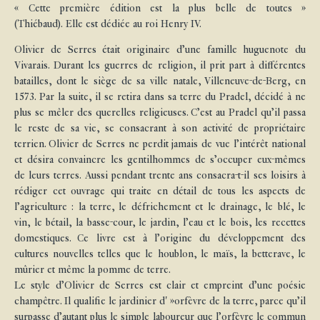
« Cette première édition est la plus belle de toutes »
(Thiébaud). Elle est dédiée au roi Henry IV.
Olivier de Serres était originaire d’une famille huguenote du
Vivarais. Durant les guerres de religion, il prit part à différentes
batailles, dont le siège de sa ville natale, Villeneuve-de-Berg, en
1573. Par la suite, il se retira dans sa terre du Pradel, décidé à ne
plus se mêler des querelles religieuses. C’est au Pradel qu’il passa
le reste de sa vie, se consacrant à son activité de propriétaire
terrien. Olivier de Serres ne perdit jamais de vue l’intérêt national
et désira convaincre les gentilhommes de s’occuper eux-mêmes
de leurs terres. Aussi pendant trente ans consacra-t-il ses loisirs à
rédiger cet ouvrage qui traite en détail de tous les aspects de
l’agriculture : la terre, le défrichement et le drainage, le blé, le
vin, le bétail, la basse-cour, le jardin, l’eau et le bois, les recettes
domestiques. Ce livre est à l’origine du développement des
cultures nouvelles telles que le houblon, le maïs, la betterave, le
mûrier et même la pomme de terre.
Le style d’Olivier de Serres est clair et empreint d’une poésie
champêtre. Il qualifie le jardinier d' »orfèvre de la terre, parce qu’il
surpasse d’autant plus le simple laboureur que l’orfèvre le commun