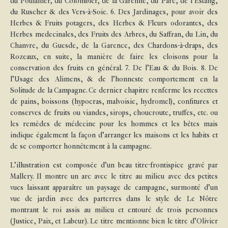
du Poulailler, du Colombier, de la Garenne, du Parc, de l’Estang,
du Ruscher & des Vers-à-Soie. 6. Des Jardinages, pour avoir des
Herbes & Fruits potagers, des Herbes & Fleurs odorantes, des
Herbes medecinales, des Fruits des Arbres, du Saffran, du Lin, du
Chanvre, du Guesde, de la Garence, des Chardons-à-draps, des
Rozeaux, en suite, la manière de faire les cloisons pour la
conservation des fruits en général. 7. De l’Eau & du Bois. 8. De
l’Usage des Alimens, & de l’honneste comportement en la
Solitude de la Campagne. Ce dernier chapitre renferme les recettes
de pains, boissons (hypocras, malvoisie, hydromel), confitures et
conserves de fruits ou viandes, sirops, choucroute, truffes, etc. ou
les remèdes de médecine pour les hommes et les bêtes mais
indique également la façon d’arranger les maisons et les habits et
de se comporter honnêtement à la campagne.
L’illustration est composée d’un beau titre-frontispice gravé par
Mallery. Il montre un arc avec le titre au milieu avec des petites
vues laissant apparaître un paysage de campagne, surmonté d’un
vue de jardin avec des parterres dans le style de Le Nôtre
montrant le roi assis au milieu et entouré de trois personnes
(Justice, Paix, et Labeur). Le titre mentionne bien le titre d’Olivier