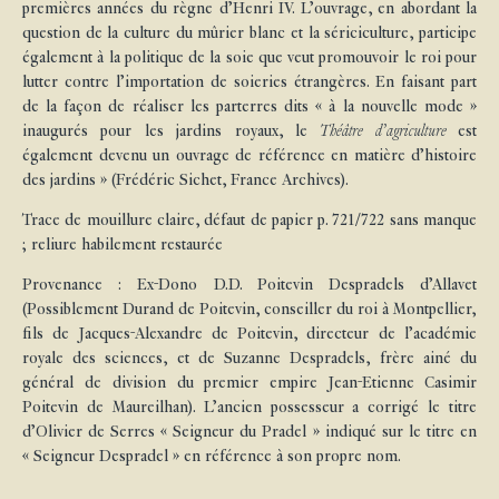
premières années du règne d’Henri IV. L’ouvrage, en abordant la
question de la culture du mûrier blanc et la sériciculture, participe
également à la politique de la soie que veut promouvoir le roi pour
lutter contre l’importation de soieries étrangères. En faisant part
de la façon de réaliser les parterres dits « à la nouvelle mode »
inaugurés pour les jardins royaux, le
Théâtre d’agriculture
est
également devenu un ouvrage de référence en matière d’histoire
des jardins » (Frédéric Sichet, France Archives).
Trace de mouillure claire, défaut de papier p. 721/722 sans manque
; reliure habilement restaurée
Provenance : Ex-Dono D.D. Poitevin Despradels d’Allavet
(Possiblement Durand de Poitevin, conseiller du roi à Montpellier,
fils de Jacques-Alexandre de Poitevin, directeur de l’académie
royale des sciences, et de Suzanne Despradels, frère ainé du
général de division du premier empire Jean-Etienne Casimir
Poitevin de Maureilhan). L’ancien possesseur a corrigé le titre
d’Olivier de Serres « Seigneur du Pradel » indiqué sur le titre en
« Seigneur Despradel » en référence à son propre nom.