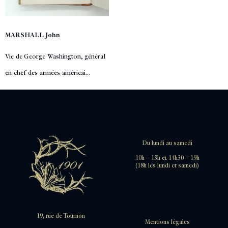
MARSHALL John
Vie de George Washington, général
en chef des armées américai...
Du lundi au samedi
10h – 13h et 14h30 – 19h
(18h les lundi et samedi)
19, rue de Tournon
Mentions légales