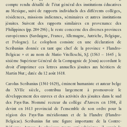
compte rendu détaillé de l’état général des institutions éducatives
au Mexique, suivi de rapports individuels des différents collèges,
résidences, missions indiennes, séminaires et autres institutions
jésuites. Suivent des rapports similaires en provenance des
Philippines (pp. 284-296) ; le reste concerne des diverses provinces
européennes (Sardaigne, France, Allemagne, Autriche, Belgique,
et Pologne). Le colophon consiste en une déclaration de
Scribanius donnée en tant que chef de la province « Flandro-
Belgicae » et au nom de Mutio Vitelleschi, S.J. (1563 – 1645 ; le
sixième Supérieur Général de la Compagnie de Jésus) accordant le
droit d’imprimer ces lettres annuelles jésuites aux héritiers de
Martin Nut ; datée du 12 août 1618.
Carolus Scribanius (1561-1629), éminent humaniste et auteur belge
du XVIIe siècle, contribua largement à promouvoir le
développement des œuvres et des activités des jésuites dans le sud
des Pays-Bas. Nommé recteur du collège d’Anvers en 1598, il
devint en 1613 provincial de l’ensemble de son ordre pour la
région des Pays-Bas méridionaux et de la Flandre (Flandro-
Belgicae). Scribanius fut une figure importante de la Contre-