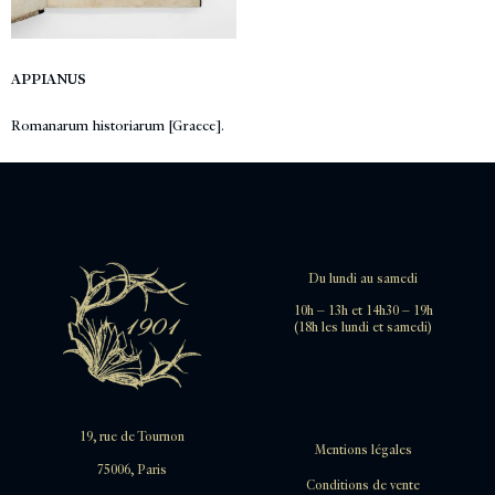
APPIANUS
Romanarum historiarum [Graece].
Du lundi au samedi
10h – 13h et 14h30 – 19h
(18h les lundi et samedi)
19, rue de Tournon
Mentions légales
75006, Paris
Conditions de vente