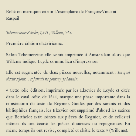
Relié en maroquin citron L’exemplaire de François-Vincent
Raspail
Tchemerzine-Scheler, V, 391 ; Willems, 545.
Première édition elzévirienne.
Selon Tchemerzine elle serait imprimée à Amsterdam alors que
Willems indique Leyde comme lieu d’impression.
Elle est augmentée de deux pièces nouvelles, notamment :
En quel
obscur séjour… et Jamais ne pourray-je bannir.
« Cette jolie édition, imprimée par les Elzevier de Leyde et citée
dans le catal. offic. de 1644, marque une phase importante dans la
constitution du texte de Regnier. Guidés par des savants et des
bibliophiles français, les Elzevier ont supprimé d’abord les satires
que Berthelot avait jointes aux pièces de Regnier, et de celles-ci
mêmes ils ont écarté les pièces douteuses ou répugnantes. En
même temps ils ont révisé, complété et châtie le texte » (Willems).