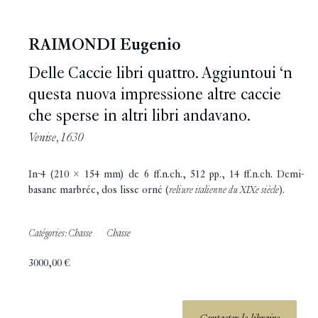
RAIMONDI Eugenio
Delle Caccie libri quattro. Aggiuntoui ‘n
questa nuova impressione altre caccie
che sperse in altri libri andavano.
Venise, 1630
In-4 (210 x 154 mm) de 6 ff.n.ch., 512 pp., 14 ff.n.ch. Demi-
basane marbrée, dos lisse orné (
reliure italienne du XIXe siècle
).
Catégories:
Chasse
Chasse
3000,00
€