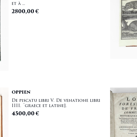
et à ...
2800,00
€
OPPIEN
De piscatu libri V. De venatione libri
IIII. [graece et latine].
4500,00
€