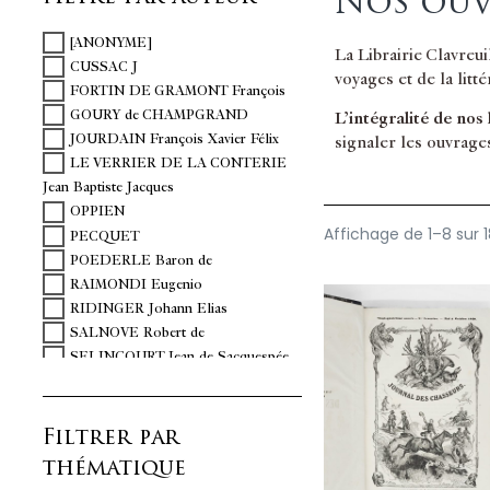
Nos ouv
[ANONYME]
La Librairie Clavreu
CUSSAC J
voyages et de la litt
FORTIN DE GRAMONT François
GOURY de CHAMPGRAND
L’intégralité de nos
JOURDAIN François Xavier Félix
signaler les ouvrage
LE VERRIER DE LA CONTERIE
Jean Baptiste Jacques
OPPIEN
Affichage de 1–8 sur 1
PECQUET
POEDERLE Baron de
RAIMONDI Eugenio
RIDINGER Johann Elias
SALNOVE Robert de
SELINCOURT Jean de Sacquespée
SERÉ DES RIEUX
STROZZI Ercole
Filtrer par
YAUVILLE
YOUNG Arthur
thématique