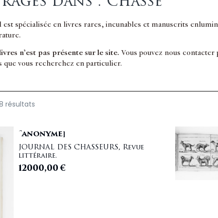
rages dans : Chasse
il est spécialisée en livres rares, incunables et manuscrits enlum
érature.
 livres n’est pas présente sur le site.
Vous pouvez nous contacter po
s que vous recherchez en particulier.
8 résultats
[ANONYME]
JOURNAL DES CHASSEURS, Revue
littéraire.
12000,00
€