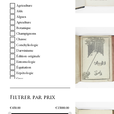
Agriculture
Alde
Algues
Apiculture
Botanique
Champignons
Chasse
Conchyliologie
Darwinisme
Édition originale
Entomologie
Équitation
Erpétologie
Grec
Ichtiologie
Illustrations
Filtrer par prix
Jardins
Musique
Ornithologie
€
450.00
€
15000.00
Pèche