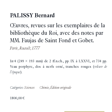
PALISSY Bernard
Œuvres, revues sur les exemplaires de la
bibliothèque du Roi, avec des notes par
MM. Faujas de Saint Fond et Gobet.
Paris, Ruault, 1777
In-4 (249 x 193 mm) de 2 ff.n.ch., pp. IX à LXXVI, et 734 pp.
Veau porphyre, dos à nerfs orné, tranches rouges (
reliure de
l’époque
).
Catégories:
Sciences
Chimie
,
Édition originale
1800,00
€