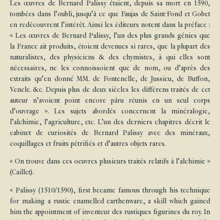
Les œuvres de Bernard Palissy étaient, depuis sa mort en 1590,
tombées dans l’oubli, jusqu’à ce que Faujas de Saint-Fond et Gobet
en redécouvrent l’intérêt. Ainsi les éditeurs notent dans la préface :
« Les œuvres de Bernard Palissy, l’un des plus grands génies que
la France ait produits, étoient devenues si rares, que la plupart des
naturalistes, des physiciens & des chymistes, à qui elles sont
nécessaires, ne les connoissoient que de nom, ou d’après des
extraits qu’en donné MM. de Fontenelle, de Jussieu, de Buffon,
Venele. &c. Depuis plus de deux siècles les différens traités de cet
auteur n’avoient point encore pâru réunis en un seul corps
d’ouvrage ». Les sujets abordés concernent la minéralogie,
l’alchimie, l’agriculture, etc. L’un des derniers chapitres décrit le
cabinet de curiosités de Bernard Palissy avec des minéraux,
coquillages et fruits pétrifiés et d’autres objets rares.
« On trouve dans ces oeuvres plusieurs traités relatifs à l’alchimie »
(Caillet).
« Palissy (1510/1590), first became famous through his technique
for making a rustic enamelled earthenware, a skill which gained
him the appointment of inventeur des rustiques figurines du roy. In