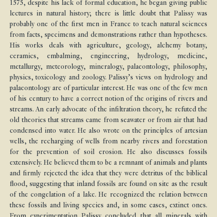
1575, despite his lack of formal education, he began giving public
lectures in natural history; there is little doubt that Palissy was
probably one of the first men in France to teach natural sciences
from facts, specimens and demonstrations rather than hypotheses.
His works deals with agriculture, geology, alchemy botany,
ceramics, embalming, engineering, hydrology, medicine,
metallurgy, meteorology, mineralogy, palaeontology, philosophy,
physics, toxicology and zoology. Palissy’s views on hydrology and
palaeontology are of particular interest. He was one of the few men
of his century to have a correct notion of the origins of rivers and
streams. An early advocate of the infiltration theory, he refuted the
old theories that streams came from seawater or from air that had
condensed into water. He also wrote on the principles of artesian
wells, the recharging of wells from nearby rivers and forestation
for the prevention of soil erosion. He also discusses fossils
extensively. He believed them to be a remnant of animals and plants
and firmly rejected the idea that they were detritus of the biblical
flood, suggesting that inland fossils are found on site as the result
of the congelation of a lake. He recognized the relation between
these fossils and living species and, in some cases, extinct ones.
From experimentation Palissy concluded that all minerals with