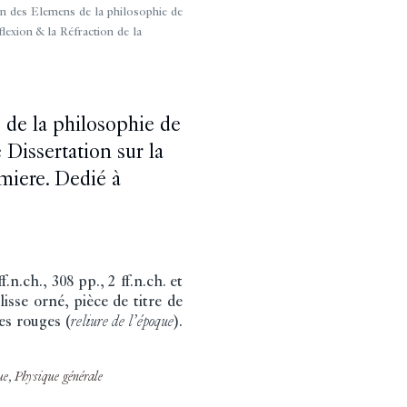
 des Elemens de la philosophie de
lexion & la Réfraction de la
 de la philosophie de
 Dissertation sur la
miere. Dedié à
.n.ch., 308 pp., 2 ff.n.ch. et
isse orné, pièce de titre de
es rouges (
reliure de l’époque
).
ue
,
Physique générale