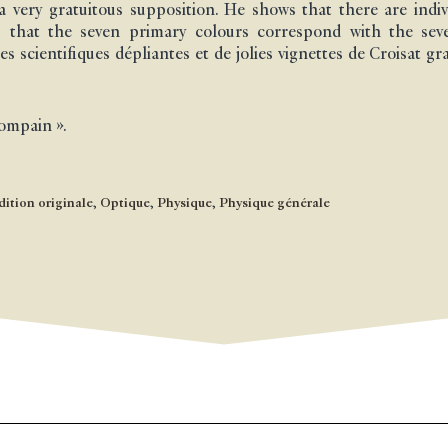
a very gratuitous supposition. He shows that there are indi
es that the seven primary colours correspond with the sev
s scientifiques dépliantes et de jolies vignettes de Croisat gr
Compain ».
dition originale
,
Optique
,
Physique
,
Physique générale