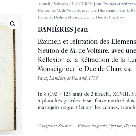
Accueil
/
Sciences
/ BANIÈRES Jean Examen et réfutation
Neuton de M. de Voltaire, avec une Dissertation sur la Réf
Lumiere. Dedié à Monseigneur le Duc de Chartres.
BANIÈRES Jean
Examen et réfutation des Elemens
Neuton de M. de Voltaire, avec une
Réflexion & la Réfraction de la Lu
Monseigneur le Duc de Chartres.
Paris, Lambert, et Durand, 1739
In-8 (192 x 123 mm) de 2 ff.n.ch., XCVIII, 5 ff
5 planches gravées. Veau fauve marbré, dos l
maroquin rouge, filet sur les coupes, tranch
Catégories:
Sciences
Édition originale
,
Optique
,
Physiq