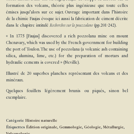
formation des volcans, théorie plus ingénieuse que toute celles
émises jusqu’alors sur ce sujet. Ouvrage important dans l’histoire
de la chimie Faujas évoque ici aussi la fabrication de ciment décrite
dans le chapitre intitulé
Recherches sur la pouzzolane
(pp.201-242).
« In 1775 [Faujas] discovered a rich pozzolana mine on mount
Chenavary, which was used by the French government for building
the port of Toulon. The use of pozzolana (a volcanic ash containing
silica, alumina, lime, etc.) for the preparation of mortars and
hydraulic cements is covered » (Neville).
Illustré de 20 superbes planches représentant des volcans et des
minéraux.
Quelques feuillets légèrement brunis ou piqués, sinon bel
exemplaire.
Catégorie
Histoire naturelle
Étiquettes
Édition originale
,
Gemmologie
,
Géologie
,
Métallurgie
,
Vulcanologie