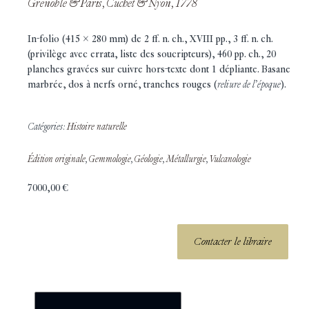
Grenoble & Paris, Cuchet & Nyon, 1778
In-folio (415 x 280 mm) de 2 ff. n. ch., XVIII pp., 3 ff. n. ch.
(privilège avec errata, liste des soucripteurs), 460 pp. ch., 20
planches gravées sur cuivre hors-texte dont 1 dépliante. Basane
marbrée, dos à nerfs orné, tranches rouges (
reliure de l’époque
).
Catégories:
Histoire naturelle
Édition originale
,
Gemmologie
,
Géologie
,
Métallurgie
,
Vulcanologie
7000,00
€
Contacter le libraire