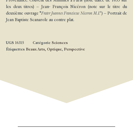
Provenance: Couvent des Minimes à Paris (note datée de 1635 sur
les deux titres) – Jean- François Nicéron (note sur le titre du
deuxième ouvrage “
Frater Joannes Franciscus Niceron M.I.
‘) – Portrait de
Jean Baptiste Scanarole au contre plat.
UGS
16315
Catégorie
Sciences
Étiquettes
Beaux Arts
,
Optique
,
Perspective