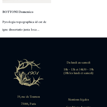
BOTTONI Domenico
Pyrologia topographica id est de
igne dissertatio juxta loca ...
Du lundi au samedi
10h – 13h et 14h30 – 19h
(18h les lundi et samedi)
19, rue de Tournon
Mentions légales
75006, Paris