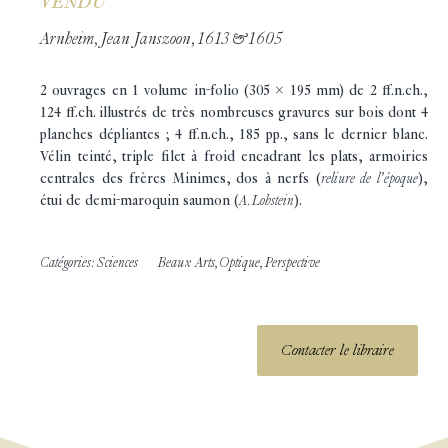
VENDU
Arnheim, Jean Janszoon, 1613 & 1605
2 ouvrages en 1 volume in-folio (305 x 195 mm) de 2 ff.n.ch.,
124 ff.ch. illustrés de très nombreuses gravures sur bois dont 4
planches dépliantes ; 4 ff.n.ch., 185 pp., sans le dernier blanc.
Vélin teinté, triple filet à froid encadrant les plats, armoiries
centrales des frères Minimes, dos à nerfs (
reliure de l’époque
),
étui de demi-maroquin saumon (
A. Lobstein
).
Catégories:
Sciences
Beaux Arts
,
Optique
,
Perspective
Contacter le libraire