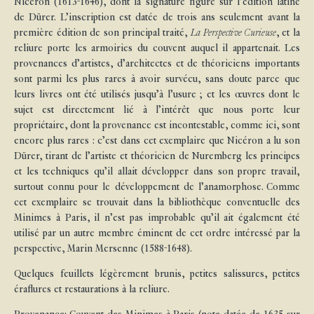
Nicéron (1613-1646), dont la signature figure sur l’édition latine
de Dürer. L’inscription est datée de trois ans seulement avant la
première édition de son principal traité,
La Perspective Curieuse
, et la
reliure porte les armoiries du couvent auquel il appartenait. Les
provenances d’artistes, d’architectes et de théoriciens importants
sont parmi les plus rares à avoir survécu, sans doute parce que
leurs livres ont été utilisés jusqu’à l’usure ; et les œuvres dont le
sujet est directement lié à l’intérêt que nous porte leur
propriétaire, dont la provenance est incontestable, comme ici, sont
encore plus rares : c’est dans cet exemplaire que Nicéron a lu son
Dürer, tirant de l’artiste et théoricien de Nuremberg les principes
et les techniques qu’il allait développer dans son propre travail,
surtout connu pour le développement de l’anamorphose. Comme
cet exemplaire se trouvait dans la bibliothèque conventuelle des
Minimes à Paris, il n’est pas improbable qu’il ait également été
utilisé par un autre membre éminent de cet ordre intéressé par la
perspective, Marin Mersenne (1588-1648).
Quelques feuillets légèrement brunis, petites salissures, petites
éraflures et restaurations à la reliure.