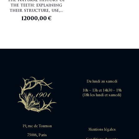
the teeth: explaining
their structure, use,...
12000,00
€
Du lundi au samedi
10h – 13h et 14h30 – 19h
(18h les lundi et samedi)
19, rue de Tournon
Mentions légales
75006, Paris