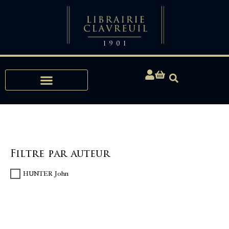
Expertises, Achats, Bibliophilie
Filtre par auteur
HUNTER John