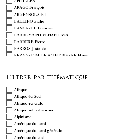
ANTILLES
ARAGO François
ARGENSOLA B.L
BALLINO Giulio
BANCAREL François
BARRE SAINT-VENANT Jean
BARRERE Pierre
BARROS Joào de
BERNARDIN DE SAINT PIERRE Henri
BIET Antoine
BLESSEBOIS Pierre Corneille
Filtrer par thématique
BOLTS William
BONNAFFÉ A.A
Afrique
BORGET Auguste
Afrique du Sud
BORY DE SAINT VINCENT Jean-Baptiste
Afrique générale
BOSSU Jean Bernard
Afrique sub-saharienne
BOUGAINVILLE Baron H.Y. Ph. de
Alpinisme
BOURRIT Marc Théodore
Amérique du nord
BRETON DE LA MARTINIERE Jean Baptiste Joseph
Amérique du nord générale
BRINDESI Jean
Amérique du sud
BROSSES Charles de