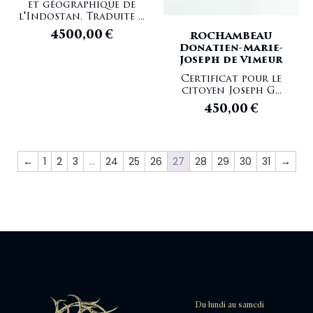
et géographique de
LANJUINAIS Jean-Denis
l'Indostan. Traduite ...
LAPIED Marie-Henri
4500,00
€
ROCHAMBEAU
LAPLACE Pierre Simon
Donatien-Marie-
LAS CASAS Barthélémy
Joseph de Vimeur
LAS CASES Barthélemy
Certificat pour le
LASSERRE J
citoyen Joseph G...
LE CLERC Jean
450,00
€
LE GENTIL DE LA GALAISIÈRE Guillaume
LE GOBIEN Charles
LE MAIRE
←
1
2
3
…
24
25
26
27
28
29
30
31
→
LEMPRIERE Guillaume
LERY Jean de
LEVAILLANT François
LINSCHOTEN Jan Huygen van
LIPP Laurent
LOMONOSSOW Michel
LOTTIN DE LAVAL Victor
LOWTHER Rear Admiral Marcus
LUBIN A
LUSIGNAN Étienne de
Du lundi au samedi