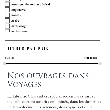
Amérique du sud en général
BRY Jean Théodore de
Angleterre
BUACHE Jean-Nicolas
Antilles
BURNES Alexandre
Arabe
CABRAL Francisco
Archéologie
CAILLIAUD Frédéric
Architecture
CAILLIE René
Argentine
CAMPAGNE D'ÉGYPTE - MENOU général
Armoriées
CANADA
Filtrer par prix
Asie
CASTELLAN Antoine Laurent
Asie générale
CERILLO Edoardo
€
20.00
€
280000.00
Astronomie
CHALCONDYLE Laonicus
Atlas
CHAMPOLLION Jean-François
Beaux Arts
CHAPPE D'AUTEROCHE Jean-Baptiste
Nos ouvrages dans :
Bolivie
CHARDIN Jean
Botanique
CHARLEVOIX Pierre-François-Xavier de
Voyages
Brésil
CHARPENTIER Henri
Californie
CHOISEUL-GOUFFIER M.-G.-F.-A.
La Librairie Clavreuil est spécialisée en livres rares,
Canada
CLODIUS Johann C
incunables et manuscrits enluminés, dans les domaines
Carte
COLLINS Samuel
de la médecine, des sciences, des voyages et de la
Champignons
COMMERCE