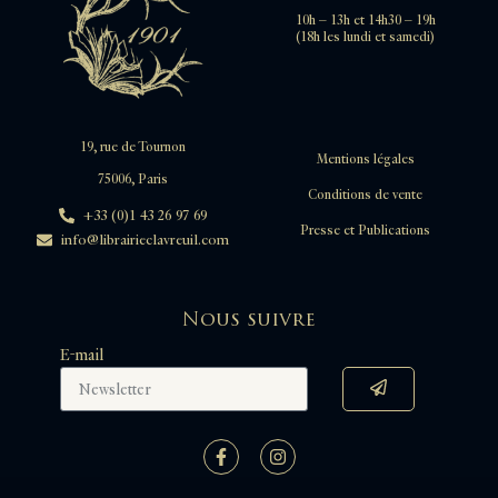
MACARTNEY George
10h – 13h et 14h30 – 19h
MACAULAY Zachary
(18h les lundi et samedi)
MACKENZIE Gordon
MADAGASCAR
MAFFEI Giovanno Pietro
MAGALHAENS Gabriel de
19, rue de Tournon
MAGNUS Olaus
Mentions légales
MALOUET Pierre-Victor
75006, Paris
Conditions de vente
MARCHAND Étienne
+33 (0)1 43 26 97 69
MARINER William
Presse et Publications
info@librairieclavreuil.com
MARINI Jean-Ambroise
MARSHALL John
MARTIN DE VITRÉ François
Nous suivre
MAUNDRELL Henri
MAZOIS François
E-mail
MEARES John
MELLING Antoine-Ignace
MENDOCA CORTE-REAL Diogo de
MOERENHOUT Jacques-Antoine
MULLER J.
NAPLES