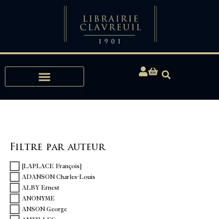
Expertises, Achats, Bibliophilie
Filtre par auteur
[LAPLACE François]
ADANSON Charles-Louis
ALBY Ernest
ANONYME
ANSON George