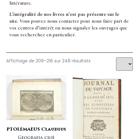
littérature.
Chili
COMPAGNIE DES INDES
Chine
COOK James
L’intégralité de nos livres n’est pas présente sur le
Circum
CRÉVECOEUR Michel-Guillaume-Jean
site.
Vous pouvez nous contacter pour nous faire part de
Colonie
D'ENTRECASTEAUX Antoine Raymond Joseph de Bruni
vos centres d’intérêt ou nous signaler les ouvrages que
Commerce
DALRYMPLE Alexander
vous recherchez en particulier.
Costumes
DAPPER Olfert
Économie politique
DE GUELEN Auguste de
Édition originale
DENHAM Dixon
Egypte Ethiopie
DESCHAMPS Alexandre
Affichage de 209–216 sur 248 résultats
Envoi
DESHAYES Louis.
Esclavage
DIAZ DEL CASTILLO Bernal
Espagne
DILLON Arthur
États-Unis
DOUVILLE Jean-Baptiste
Europe
DRUMMOND William
Europe du Nord
DU CERCEAU Jean-Antoine
Femmes
DU TERTRE Jean Baptiste
Gastronomie
DUFOUR Philippe Sylvestre
Géographie
DURAND Jean-Baptiste-Léonard
Grand papier
ESNEAUX Joseph
PTOLEMAEUS Claudius
Grec
FERRIOL Charles
Geografia cioè