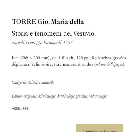
TORRE Gio. Maria della
Storia e fenomeni del Vesuvio.
Napoli, Guiseppe Raimondi, 1755
In-4 (269 x 200 mm), de 4 ff.n.ch., 120 pp., 8 planches gravées
dépliantes. Vélin ivoire, titre manuscrit au dos (
reliure de l’époque
).
Catégories:
Histoire naturelle
Édition originale
,
Minéralogie
,
Minéralogie générale
,
Vulcanologie
4000,00
€
Contacter le libraire