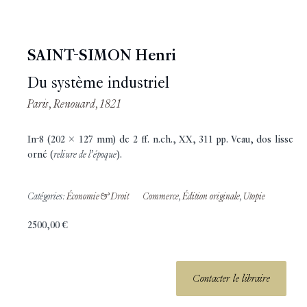
SAINT-SIMON Henri
Du système industriel
Paris, Renouard, 1821
In-8 (202 x 127 mm) de 2 ff. n.ch., XX, 311 pp. Veau, dos lisse
orné (
reliure de l’époque
).
Catégories:
Économie & Droit
Commerce
,
Édition originale
,
Utopie
2500,00
€
Contacter le libraire