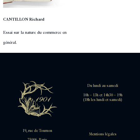
CANTILLON Richard
Essai sur la nature du commerce en
général.
Du lundi au samedi
10h – 13h et 14h30 – 19h
(18h les lundi et samedi)
19, rue de Tournon
Mentions légales
75006, Paris