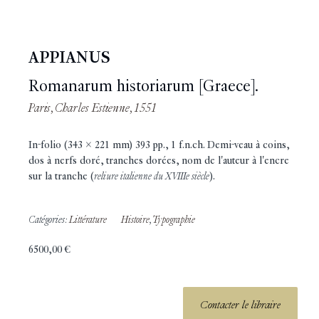
APPIANUS
Romanarum historiarum [Graece].
Paris, Charles Estienne, 1551
In-folio (343 x 221 mm) 393 pp., 1 f.n.ch. Demi-veau à coins,
dos à nerfs doré, tranches dorées, nom de l'auteur à l'encre
sur la tranche (
reliure italienne du XVIIIe siècle
).
Catégories:
Littérature
Histoire
,
Typographie
6500,00
€
Contacter le libraire