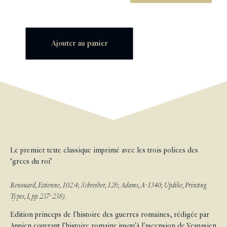
Ajouter au panier
Le premier texte classique imprimé avec les trois polices des
‘grecs du roi’
Renouard, Estienne, 102:4; Schreiber, 126; Adams, A-1340; Updike, Printing
Types, I, pp. 237-238).
Edition princeps de l'histoire des guerres romaines, rédigée par
Appien couvrant l'histoire romaine jusqu'à l'ascension de Vespasien