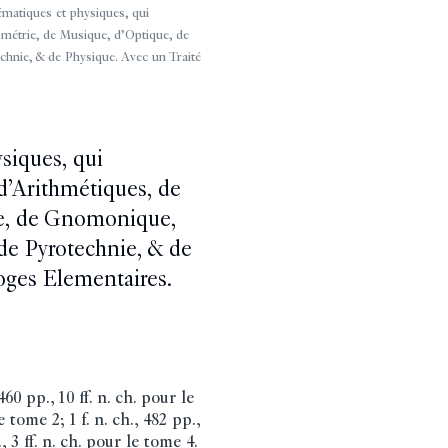
atiques et physiques, qui
métrie, de Musique, d’Optique, de
nie, & de Physique. Avec un Traité
siques, qui
d’Arithmétiques, de
e, de Gnomonique,
e Pyrotechnie, & de
oges Elementaires.
60 pp., 10 ff. n. ch. pour le
e tome 2; 1 f. n. ch., 482 pp.,
., 3 ff. n. ch. pour le tome 4.