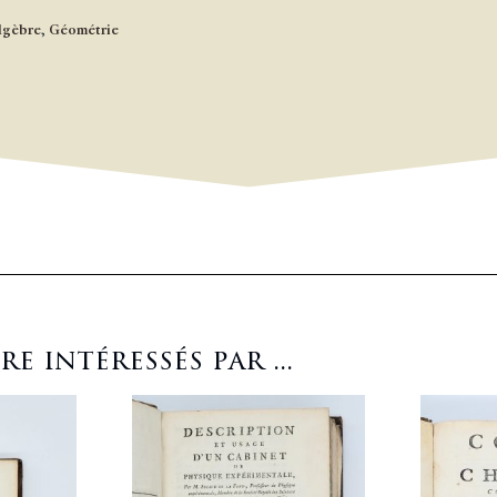
lgèbre
,
Géométrie
 intéressés par ...