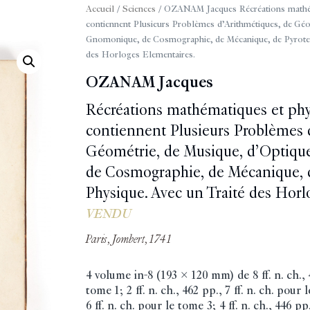
Accueil
/
Sciences
/ OZANAM Jacques Récréations mathém
contiennent Plusieurs Problèmes d’Arithmétiques, de Géo
Gnomonique, de Cosmographie, de Mécanique, de Pyrotech
des Horloges Elementaires.
OZANAM Jacques
Récréations mathématiques et phy
contiennent Plusieurs Problèmes 
Géométrie, de Musique, d’Optiqu
de Cosmographie, de Mécanique, d
Physique. Avec un Traité des Horl
VENDU
Paris, Jombert, 1741
4 volume in-8 (193 x 120 mm) de 8 ff. n. ch., 4
tome 1; 2 ff. n. ch., 462 pp., 7 ff. n. ch. pour l
6 ff. n. ch. pour le tome 3; 4 ff. n. ch., 446 pp