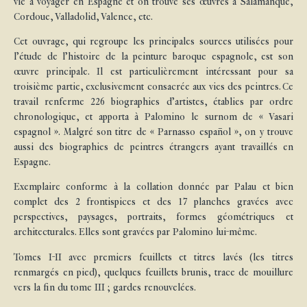
vie à voyager en Espagne et on trouve ses œuvres à Salamanque,
Cordoue, Valladolid, Valence, etc.
Cet ouvrage, qui regroupe les principales sources utilisées pour
l’étude de l’histoire de la peinture baroque espagnole, est son
œuvre principale. Il est particulièrement intéressant pour sa
troisième partie, exclusivement consacrée aux vies des peintres. Ce
travail renferme 226 biographies d’artistes, établies par ordre
chronologique, et apporta à Palomino le surnom de « Vasari
espagnol ». Malgré son titre de « Parnasso español », on y trouve
aussi des biographies de peintres étrangers ayant travaillés en
Espagne.
Exemplaire conforme à la collation donnée par Palau et bien
complet des 2 frontispices et des 17 planches gravées avec
perspectives, paysages, portraits, formes géométriques et
architecturales. Elles sont gravées par Palomino lui-même.
Tomes I-II avec premiers feuillets et titres lavés (les titres
renmargés en pied), quelques feuillets brunis, trace de mouillure
vers la fin du tome III ; gardes renouvelées.