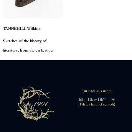
TANNEHILL Wilkins
Sketches of the history of
literature, from the earliest per...
Du lundi au samedi
10h – 13h et 14h30 – 19h
(18h les lundi et samedi)