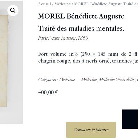
Accueil
/
Médecine
/ MOREL Bénédicte Auguste Traité de
MOREL Bénédicte Auguste
Traité des maladies mentales.
Paris, Victor Masson, 1860
Fort volume in-8 (290 x 145 mm) de 2 ff.
chagrin rouge, dos à nerfs orné, tranches ja
Catégories:
Médecine
Médecine
,
Médecine Généralités
,
400,00
€
Contacter le libraire