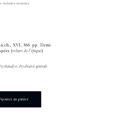
s maladies mentales.
n.ch., XVI, 866 pp. Demi-
spées (
reliure de l’époque
).
Psychanalyse
,
Psychiatrie générale
Ajouter au panier