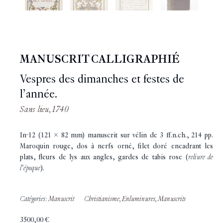
MANUSCRIT CALLIGRAPHIÉ
Vespres des dimanches et festes de
l’année.
Sans lieu, 1740
In-12 (121 x 82 mm) manuscrit sur vélin de 3 ff.n.ch., 214 pp.
Maroquin rouge, dos à nerfs orné, filet doré encadrant les
plats, fleurs de lys aux angles, gardes de tabis rose (
reliure de
l’époque
).
Catégories:
Manuscrit
Christianisme
,
Enluminures
,
Manuscrits
3500,00
€