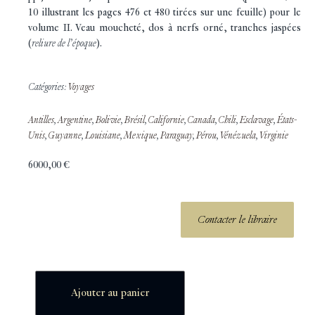
10 illustrant les pages 476 et 480 tirées sur une feuille) pour le
volume II. Veau moucheté, dos à nerfs orné, tranches jaspées
(
reliure de l’époque
).
Catégories:
Voyages
Antilles
,
Argentine
,
Bolivie
,
Brésil
,
Californie
,
Canada
,
Chili
,
Esclavage
,
États-
Unis
,
Guyanne
,
Louisiane
,
Mexique
,
Paraguay
,
Pérou
,
Vénézuela
,
Virginie
6000,00
€
Contacter le libraire
Ajouter au panier