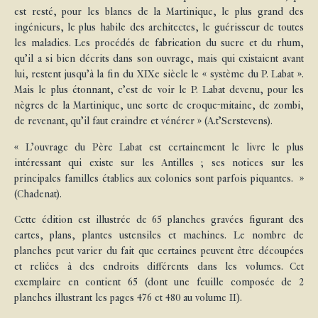
est resté, pour les blancs de la Martinique, le plus grand des
ingénieurs, le plus habile des architectes, le guérisseur de toutes
les maladies. Les procédés de fabrication du sucre et du rhum,
qu’il a si bien décrits dans son ouvrage, mais qui existaient avant
lui, restent jusqu’à la fin du XIXe siècle le « système du P. Labat ».
Mais le plus étonnant, c’est de voir le P. Labat devenu, pour les
nègres de la Martinique, une sorte de croque-mitaine, de zombi,
de revenant, qu’il faut craindre et vénérer » (A.t’Serstevens).
« L’ouvrage du Père Labat est certainement le livre le plus
intéressant qui existe sur les Antilles ; ses notices sur les
principales familles établies aux colonies sont parfois piquantes. »
(Chadenat).
Cette édition est illustrée de 65 planches gravées figurant des
cartes, plans, plantes ustensiles et machines. Le nombre de
planches peut varier du fait que certaines peuvent être découpées
et reliées à des endroits différents dans les volumes. Cet
exemplaire en contient 65 (dont une feuille composée de 2
planches illustrant les pages 476 et 480 au volume II).