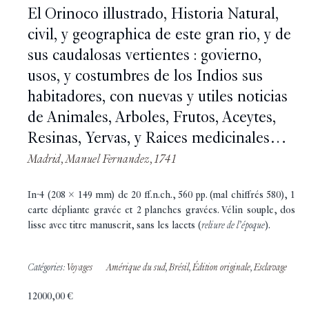
El Orinoco illustrado, Historia Natural,
civil, y geographica de este gran rio, y de
sus caudalosas vertientes : govierno,
usos, y costumbres de los Indios sus
habitadores, con nuevas y utiles noticias
de Animales, Arboles, Frutos, Aceytes,
Resinas, Yervas, y Raices medicinales…
Madrid, Manuel Fernandez, 1741
In-4 (208 x 149 mm) de 20 ff.n.ch., 560 pp. (mal chiffrés 580), 1
carte dépliante gravée et 2 planches gravées. Vélin souple, dos
lisse avec titre manuscrit, sans les lacets (
reliure de l’époque
).
Catégories:
Voyages
Amérique du sud
,
Brésil
,
Édition originale
,
Esclavage
12000,00
€