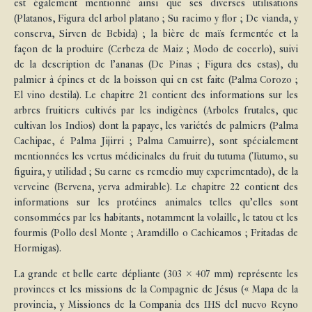
est également mentionné ainsi que ses diverses utilisations
(Platanos, Figura del arbol platano ; Su racimo y flor ; De vianda, y
conserva, Sirven de Bebida) ; la bière de maïs fermentée et la
façon de la produire (Cerbeza de Maiz ; Modo de cocerlo), suivi
de la description de l’ananas (De Pinas ; Figura des estas), du
palmier à épines et de la boisson qui en est faite (Palma Corozo ;
El vino destila). Le chapitre 21 contient des informations sur les
arbres fruitiers cultivés par les indigènes (Arboles frutales, que
cultivan los Indios) dont la papaye, les variétés de palmiers (Palma
Cachipae, é Palma Jijirri ; Palma Camuirre), sont spécialement
mentionnées les vertus médicinales du fruit du tutuma (Tutumo, su
figuira, y utilidad ; Su carne es remedio muy experimentado), de la
verveine (Bervena, yerva admirable). Le chapitre 22 contient des
informations sur les protéines animales telles qu’elles sont
consommées par les habitants, notamment la volaille, le tatou et les
fourmis (Pollo desl Monte ; Aramdillo o Cachicamos ; Fritadas de
Hormigas).
La grande et belle carte dépliante (303 x 407 mm) représente les
provinces et les missions de la Compagnie de Jésus (« Mapa de la
provincia, y Missiones de la Compania des IHS del nuevo Reyno