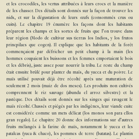
et les crocodiles, les vertus attribuées à leurs crocs et la manière
de les chasser. Des détails sont donnés sur la façon de trouver les
nids, et sur la dégustation de leurs œufs (consommés crus ou
cuits). Le chapitre 19 énumère les façons dont les habitants
préparent les champs et les sortes de fruits que l’on trouve dans
leur région (Modo de cultivar sus tierras los Indios, y los frutos
princpilaes que cogen). Il explique que les habitants de la forêt
commençaient par défricher un petit champ à la main (les
hommes coupaient les buissons et les femmes emportaient le bois
et les débris), juste assez pour nourrir la tribu. Le reste du champ
était ensuite brûlé pour planter du maïs, du yucca et du poivre. Le
maïs utilisé pouvait déjà être récolté après une maturation de
seulement 2 mois (maiz de dos meses). Les produits non cultivés
comprennent le riz sauvage (abunda el arroz silvestre) et la
pastèque. Des détails sont donnés sur les singes qui ravagent le
maïs récolté. Chassés et piégés par les indigènes, leur viande cuite
est considérée comme un mets délicat (los monos son para ellos
gran regalo). Le chapitre 20 donne des informations sur d’autres
fruits mélangés à la farine de maïs, notamment le yucca et les
patalcas (yuca & chaco), les pommes de terre (batatas). Le plantin