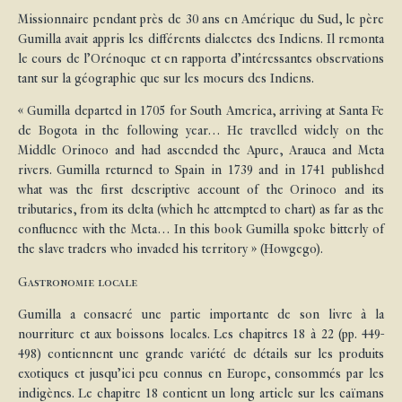
Missionnaire pendant près de 30 ans en Amérique du Sud, le père
Gumilla avait appris les différents dialectes des Indiens. Il remonta
le cours de l’Orénoque et en rapporta d’intéressantes observations
tant sur la géographie que sur les moeurs des Indiens.
« Gumilla departed in 1705 for South America, arriving at Santa Fe
de Bogota in the following year… He travelled widely on the
Middle Orinoco and had ascended the Apure, Arauca and Meta
rivers. Gumilla returned to Spain in 1739 and in 1741 published
what was the first descriptive account of the Orinoco and its
tributaries, from its delta (which he attempted to chart) as far as the
confluence with the Meta… In this book Gumilla spoke bitterly of
the slave traders who invaded his territory » (Howgego).
Gastronomie locale
Gumilla a consacré une partie importante de son livre à la
nourriture et aux boissons locales. Les chapitres 18 à 22 (pp. 449-
498) contiennent une grande variété de détails sur les produits
exotiques et jusqu’ici peu connus en Europe, consommés par les
indigènes. Le chapitre 18 contient un long article sur les caïmans