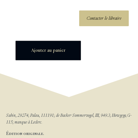
Contacter le libraire
Ajouter au panier
Sabin, 29274; Palau, 111191; de Backer-Sommervogel, III, 949.3; Howgego, G-
115; manque à Leclerc.
Édition originale.