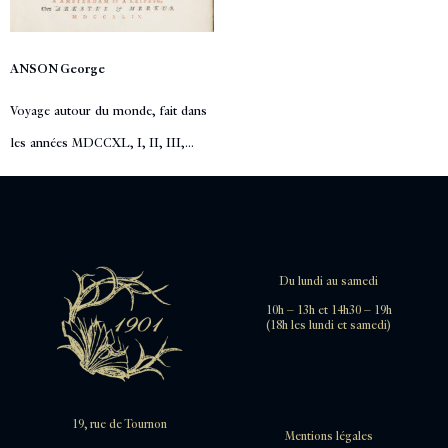
ANSON George
Voyage autour du monde, fait dans
les années MDCCXL, I, II, III,...
Du lundi au samedi
10h – 13h et 14h30 – 19h
(18h les lundi et samedi)
19, rue de Tournon
Mentions légales