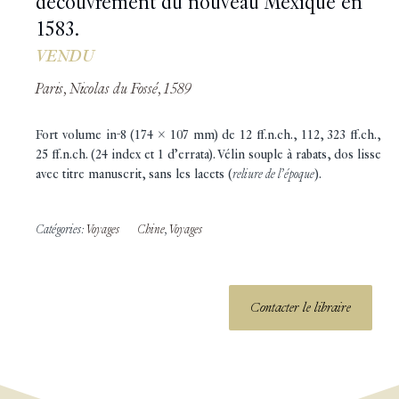
découvrement du nouveau Mexique en
1583.
VENDU
Paris, Nicolas du Fossé, 1589
Fort volume in-8 (174 x 107 mm) de 12 ff.n.ch., 112, 323 ff.ch.,
25 ff.n.ch. (24 index et 1 d’errata). Vélin souple à rabats, dos lisse
avec titre manuscrit, sans les lacets (
reliure de l’époque
).
Catégories:
Voyages
Chine
,
Voyages
Contacter le libraire