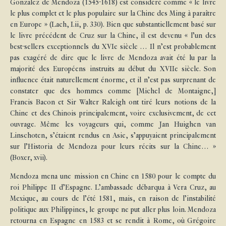
Gonzalez de Mendoza (1545-1618) est considéré comme « le livre
le plus complet et le plus populaire sur la Chine des Ming à paraître
en Europe » (Lach, I.ii, p. 330). Bien que substantiellement basé sur
le livre précédent de Cruz sur la Chine, il est devenu « l’un des
best-sellers exceptionnels du XVIe siècle … Il n’est probablement
pas exagéré de dire que le livre de Mendoza avait été lu par la
majorité des Européens instruits au début du XVIIe siècle. Son
influence était naturellement énorme, et il n’est pas surprenant de
constater que des hommes comme [Michel de Montaigne,]
Francis Bacon et Sir Walter Raleigh ont tiré leurs notions de la
Chine et des Chinois principalement, voire exclusivement, de cet
ouvrage. Même les voyageurs qui, comme Jan Huighen van
Linschoten, s’étaient rendus en Asie, s’appuyaient principalement
sur l’Historia de Mendoza pour leurs récits sur la Chine… »
(Boxer, xvii).
Mendoza mena une mission en Chine en 1580 pour le compte du
roi Philippe II d’Espagne. L’ambassade débarqua à Vera Cruz, au
Mexique, au cours de l’été 1581, mais, en raison de l’instabilité
politique aux Philippines, le groupe ne put aller plus loin. Mendoza
retourna en Espagne en 1583 et se rendit à Rome, où Grégoire