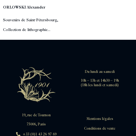
ORLOWSKI Alexander
Souvenirs de Saint-Pétersbourg,
Collection de lithographie...
Du lundi au samedi
10h – 13h et 14h30 – 19h
(18h les lundi et samedi)
19, rue de Tournon
Mentions légales
75006, Paris
Conditions de vente
+33 (0)1 43 26 97 69