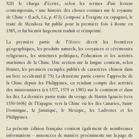
XIII le charga d’écrire, selon les termes d’un lecteur
contemporain, « une histoire des choses connues sur le royaume
de Chine » (Lach, I.ii, p. 473). Composé à l’origine en espagnol, le
traité de Mendoza fut publié pour la première fois à Rome en
1585, et fut bientôt largement traduit et réimprimé.
La première partie de l’
Histoire
décrit les frontières
géographiques, les produits naturels, les croyances et cérémonies
religieuses, les structures politiques, l’éducation et les activités
maritimes de la Chine. Une section sur la langue contient, selon
Brunet, les premiers exemples publiés de caractères chinois dans
un livre occidental (f. 75). La deuxième partie couvre l’approche de
la Chine depuis les Philippines, en rendant compte des activités
des missionnaires (en 1577, 1579 et 1581) sur le continent et dans
les îles. La dernière partie traite du voyage de Martin Ignacio (vers
1550-1606) de l’Espagne vers la Chine via les îles Canaries, Saint-
Domingue, la Jamaïque, le Mexique, les Ladrones et les
Philippines.
La présente édition française contient également de nombreuses
informations – annoncées de manière proéminente sur la page de