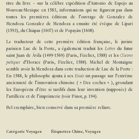
titre du livre – sur la célèbre expédition d’Antonio de Espejo au
Nouveau-Mexique en 1583, informations qui ne figurent pas dans
toutes les premières éditions de l’ouvrage de Gonzalez de
Mendoza. Gonzalez de Mendoza a ensuite été évêque de Lipari
(1593), du Chiapas (1607) et de Popayán (1608).
Le traducteur de cette première édition française, le juriste
parisien Luc de la Porte, a également traduit les
Lettres
du futur
saint Juan de Ávila (1499-1569) (Paris, Fizelier, 1588) et les
Œuvres
poétiques
d’Horace (Paris, Fizelier, 1588). Michel de Montaigne
semble avoir lu Mendoza dans cette traduction de Luc de la Porte :
En 1588, le philosophe ajouta à ses
Essais
un passage sur l’extrême
ancienneté de l’innovation chinoise ( » Des coches « ), grondant
les Européens d’être si tardifs dans leur invention (supposée) de
l’artillerie et de l’imprimerie (voir Pinot, p. 194).
Bel exemplaire, bien conservé dans sa première reliure.
Catégorie
Voyages
Étiquettes
Chine
,
Voyages