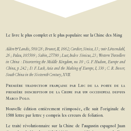
Le livre le plus complet et le plus populaire sur la Chine des Ming
Alden & Landis, 589/28 ; Brunet, II, 1662; Cordier, Sinica, 13 ; voir Löwendahl,
26 ; Palau, 105509 ; Sabin, 27780 ; Lust, Index Sinicus, 23 ; Western Travellers
in China : Discovering the Middle Kingdom, no. 10 ; G. F. Hudson, Europe and
China, p. 242 ; D. F. Lach, Asia and the Making of Europe, I, 330 ; C. R. Boxer,
South China in the Sixteenth Century, XVII.
Première traduction française par Luc de la porte de la
première description de la Chine par un occidental depuis
Marco Polo.
Nouvelle édition entièrement réimposée, elle suit l’originale de
1588 lettre par lettre y compris les erreurs de foliation.
Le traité révolutionnaire sur la Chine de l’augustin espagnol Juan