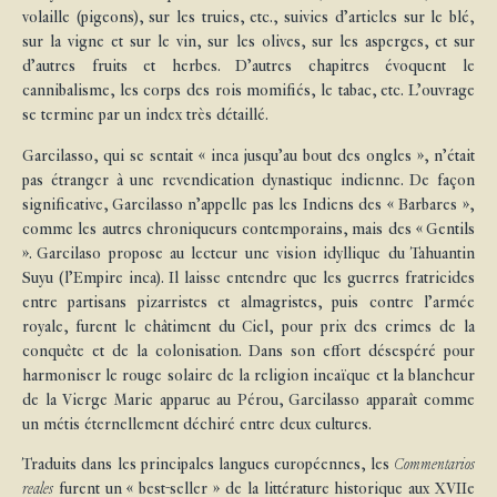
volaille (pigeons), sur les truies, etc., suivies d’articles sur le blé,
sur la vigne et sur le vin, sur les olives, sur les asperges, et sur
d’autres fruits et herbes. D’autres chapitres évoquent le
cannibalisme, les corps des rois momifiés, le tabac, etc. L’ouvrage
se termine par un index très détaillé.
Garcilasso, qui se sentait « inca jusqu’au bout des ongles », n’était
pas étranger à une revendication dynastique indienne. De façon
significative, Garcilasso n’appelle pas les Indiens des « Barbares »,
comme les autres chroniqueurs contemporains, mais des « Gentils
». Garcilaso propose au lecteur une vision idyllique du Tahuantin
Suyu (l’Empire inca). Il laisse entendre que les guerres fratricides
entre partisans pizarristes et almagristes, puis contre l’armée
royale, furent le châtiment du Ciel, pour prix des crimes de la
conquête et de la colonisation. Dans son effort désespéré pour
harmoniser le rouge solaire de la religion incaïque et la blancheur
de la Vierge Marie apparue au Pérou, Garcilasso apparaît comme
un métis éternellement déchiré entre deux cultures.
Traduits dans les principales langues européennes, les
Commentarios
reales
furent un « best-seller » de la littérature historique aux XVIIe