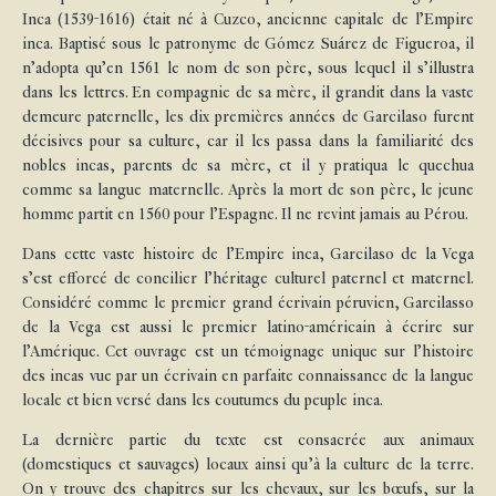
Inca (1539-1616) était né à Cuzco, ancienne capitale de l’Empire
inca. Baptisé sous le patronyme de Gómez Suárez de Figueroa, il
n’adopta qu’en 1561 le nom de son père, sous lequel il s’illustra
dans les lettres. En compagnie de sa mère, il grandit dans la vaste
demeure paternelle, les dix premières années de Garcilaso furent
décisives pour sa culture, car il les passa dans la familiarité des
nobles incas, parents de sa mère, et il y pratiqua le quechua
comme sa langue maternelle. Après la mort de son père, le jeune
homme partit en 1560 pour l’Espagne. Il ne revint jamais au Pérou.
Dans cette vaste histoire de l’Empire inca, Garcilaso de la Vega
s’est efforcé de concilier l’héritage culturel paternel et maternel.
Considéré comme le premier grand écrivain péruvien, Garcilasso
de la Vega est aussi le premier latino-américain à écrire sur
l’Amérique. Cet ouvrage est un témoignage unique sur l’histoire
des incas vue par un écrivain en parfaite connaissance de la langue
locale et bien versé dans les coutumes du peuple inca.
La dernière partie du texte est consacrée aux animaux
(domestiques et sauvages) locaux ainsi qu’à la culture de la terre.
On y trouve des chapitres sur les chevaux, sur les bœufs, sur la