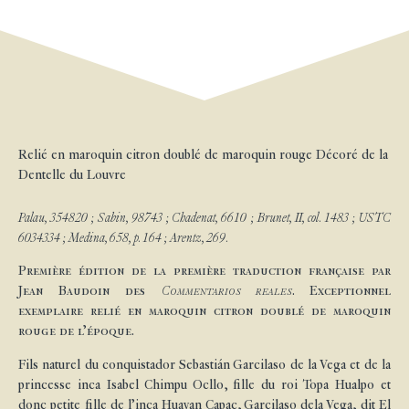
Relié en maroquin citron doublé de maroquin rouge Décoré de la
Dentelle du Louvre
Palau, 354820 ; Sabin, 98743 ; Chadenat, 6610 ; Brunet, II, col. 1483 ; USTC
6034334 ; Medina, 658, p. 164 ; Arentz, 269.
Première édition de la première traduction française par
Jean Baudoin des
Commentarios reales
. Exceptionnel
exemplaire relié en maroquin citron doublé de maroquin
rouge de l’époque.
Fils naturel du conquistador Sebastián Garcilaso de la Vega et de la
princesse inca Isabel Chimpu Ocllo, fille du roi Topa Hualpo et
donc petite fille de l’inca Huayan Capac, Garcilaso dela Vega, dit El