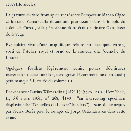
et XVIIIe siècles.
La gravure du titre-frontispice représente l’empereur Manco Cápac
et la reine Mama Ocllo devant une procession dans le temple du
soleil de Cuzco, ville péruvienne dont était originaire Garcilasso
de la Vega.
Exemplaire vêtu d’une magnifique reliure en maroquin citron,
sorti de l’atelier royal et orné de la roulette dite ‘dentelle du
Louvre’.
Quelques feuillets légèrement jaunis, petites déchirures
marginales occasionnelles, titre gravé légèrement rasé en pied ;
petit manque à la coiffe du volume III.
Provenance : Lucius Wilmerding (1879-1949 ; ex-libris ; New York,
II, 5-6 mars 1951, n° 268, $140 : “an interesting specimen
displaying the “Dentelles du Louvre” borders”) – sans doute acquis
par Pierre Berès pour le compte de Jorge Ortiz Linares dans cette
vente.