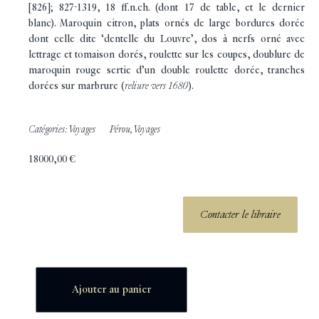
[826]; 827-1319, 18 ff.n.ch. (dont 17 de table, et le dernier
blanc). Maroquin citron, plats ornés de large bordures dorée
dont celle dite ‘dentelle du Louvre’, dos à nerfs orné avec
lettrage et tomaison dorés, roulette sur les coupes, doublure de
maroquin rouge sertie d’un double roulette dorée, tranches
dorées sur marbrure (
reliure vers 1680
).
Catégories:
Voyages
Pérou
,
Voyages
18000,00
€
Contacter le libraire
Ajouter au panier