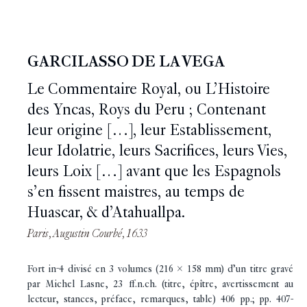
GARCILASSO DE LA VEGA
Le Commentaire Royal, ou L’Histoire
des Yncas, Roys du Peru ; Contenant
leur origine […], leur Establissement,
leur Idolatrie, leurs Sacrifices, leurs Vies,
leurs Loix […] avant que les Espagnols
s’en fissent maistres, au temps de
Huascar, & d’Atahuallpa.
Paris, Augustin Courbé, 1633
Fort in-4 divisé en 3 volumes (216 x 158 mm) d’un titre gravé
par Michel Lasne, 23 ff.n.ch. (titre, épître, avertissement au
lecteur, stances, préface, remarques, table) 406 pp.; pp. 407-