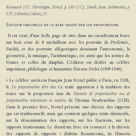
Renouard 117; Sherrington, Fernel, p. 189 (3.C); Smith, Rara Arithmetica, p.
157; Schreiber, Colines, 35.
Édition originale de ce rare traité sur les proportions.
Il est orné d’une belle page de titre dans un encadrement bravé
sur bois orné de 8 médaillons avec les portraits de Ptolémée,
Euclid, et des portraits allégoriques dessinant l’astronomie, la
géométrie, la musique, l’arithmétique, etc. ainsi que les armies de
France et celles du dauphin. L’édition est dédiée au célèbre
imprimeur, philologue et humaniste Étienne Dolet (1509-1546).
« Le célèbre médecin français Jean Fernel publie à Paris, en 1528,
le
De proportionibus libri duo
. Ce traité appartient à la tradition des
textes sur la proportion issu du
Tractatus de proportionibus seu de
proportionibus velocitatum in motibus
de Thomas Bradwardine (1328).
Dans le premier livre, Fernel présente une théorie des rapports
qui est traditionnelle mais qui contient quelques traits distinctifs,
sur la dénomination des rapports, sur les fractions, sur les
rapports irrationnaux. Le deuxième livre est consacré à la théorie
des rapports de rapports » (Sabine Rommevaux, in: Historia