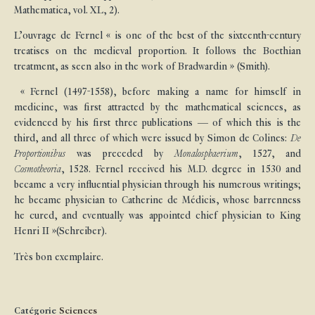
Mathematica, vol. XL, 2).
L’ouvrage de Fernel « is one of the best of the sixteenth-century
treatises on the medieval proportion. It follows the Boethian
treatment, as seen also in the work of Bradwardin » (Smith).
« Fernel (1497-1558), before making a name for himself in
medicine, was first attracted by the mathematical sciences, as
evidenced by his first three publications — of which this is the
third, and all three of which were issued by Simon de Colines:
De
Proportionibus
was preceded by
Monalosphaerium
, 1527, and
Cosmotheoria
, 1528. Fernel received his M.D. degree in 1530 and
became a very influential physician through his numerous writings;
he became physician to Catherine de Médicis, whose barrenness
he cured, and eventually was appointed chief physician to King
Henri II »(Schreiber).
Très bon exemplaire.
Catégorie
Sciences