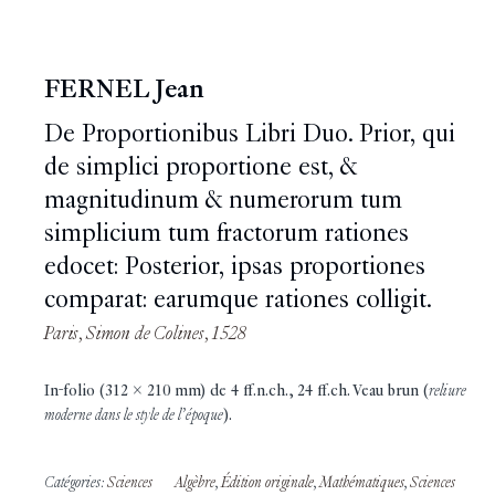
FERNEL Jean
De Proportionibus Libri Duo. Prior, qui
de simplici proportione est, &
magnitudinum & numerorum tum
simplicium tum fractorum rationes
edocet: Posterior, ipsas proportiones
comparat: earumque rationes colligit.
Paris, Simon de Colines, 1528
In-folio (312 x 210 mm) de 4 ff.n.ch., 24 ff.ch. Veau brun (
reliure
moderne dans le style de l’époque
).
Catégories:
Sciences
Algèbre
,
Édition originale
,
Mathématiques
,
Sciences