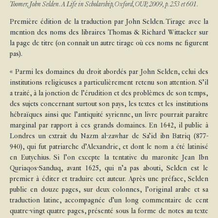
Toomer, John Selden. A Life in Scholarship, Oxford, OUP, 2009, p. 253 et 601.
Première édition de la traduction par John Selden. Tirage avec la
mention des noms des libraires Thomas & Richard Wittacker sur
la page de titre (on connaît un autre tirage où ces noms ne figurent
pas).
« Parmi les domaines du droit abordés par John Selden, celui des
institutions religieuses a particulièrement retenu son attention. S’il
a traité, à la jonction de l’érudition et des problèmes de son temps,
des sujets concernant surtout son pays, les textes et les institutions
hébraïques ainsi que l’antiquité syrienne, un livre pourrait paraître
marginal par rapport à ces grands domaines. En 1642, il publie à
Londres un extrait du Nazm al-zawhar de Sa’id ibn Batriq (877-
940), qui fut patriarche d’Alexandrie, et dont le nom a été latinisé
en Eutychius. Si l’on excepte la tentative du maronite Jean Ibn
Quriaqos-Sanduq, avant 1625, qui n’a pas abouti, Selden est le
premier à éditer et traduire cet auteur. Après une préface, Selden
publie en douze pages, sur deux colonnes, l’original arabe et sa
traduction latine, accompagnée d’un long commentaire de cent
quatre-vingt quatre pages, présenté sous la forme de notes au texte