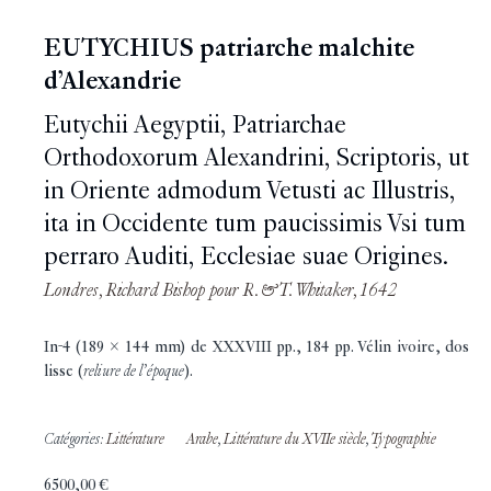
EUTYCHIUS patriarche malchite
d’Alexandrie
Eutychii Aegyptii, Patriarchae
Orthodoxorum Alexandrini, Scriptoris, ut
in Oriente admodum Vetusti ac Illustris,
ita in Occidente tum paucissimis Vsi tum
perraro Auditi, Ecclesiae suae Origines.
Londres, Richard Bishop pour R. & T. Whitaker, 1642
In-4 (189 x 144 mm) de XXXVIII pp., 184 pp. Vélin ivoire, dos
lisse (
reliure de l’époque
).
Catégories:
Littérature
Arabe
,
Littérature du XVIIe siècle
,
Typographie
6500,00
€