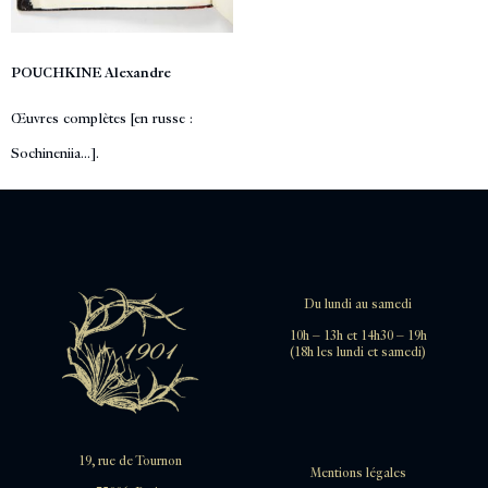
POUCHKINE Alexandre
Œuvres complètes [en russe :
Sochineniia...].
Du lundi au samedi
10h – 13h et 14h30 – 19h
(18h les lundi et samedi)
19, rue de Tournon
Mentions légales