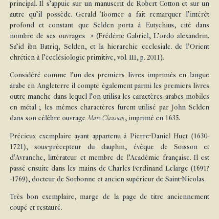
principal. Il s’appuie sur un manuscrit de Robert Cotton et sur un
autre qu’il possède. Gerald Toomer a fait remarquer l’intérêt
profond et constant que Selden porta à Eutychius, cité dans
nombre de ses ouvrages » (Frédéric Gabriel, L’ordo alexandrin.
Sa’id ibn Batriq, Selden, et la hierarchie ecclesiale. de l’Orient
chrétien à l’ecclésiologie primitive, vol. III, p. 2011).
Considéré comme l’un des premiers livres imprimés en langue
arabe en Angleterre il compte également parmi les premiers livres
outre manche dans lequel l’on utilisa les caractères arabes mobiles
en métal ; les mêmes charactères furent utilisé par John Selden
dans son célèbre ouvrage
Mare Clausum
, imprimé en 1635.
Précieux exemplaire ayant appartenu à Pierre-Daniel Huet (1630-
1721), sous-précepteur du dauphin, évêque de Soisson et
d’Avranche, littérateur et membre de l’Académie française. Il est
passé ensuite dans les mains de Charles-Ferdinand Lelarge (1691?
-1769), docteur de Sorbonne et ancien supérieur de Saint-Nicolas.
Très bon exemplaire, marge de la page de titre anciennement
coupé et restauré.