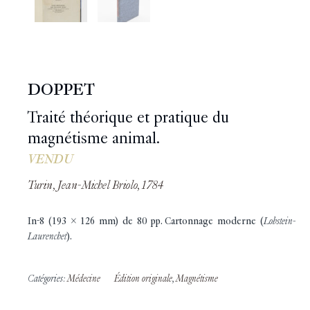
DOPPET
Traité théorique et pratique du
magnétisme animal.
VENDU
Turin, Jean-Michel Briolo, 1784
In-8 (193 x 126 mm) de 80 pp. Cartonnage moderne (
Lobstein-
Laurenchet
).
Catégories:
Médecine
Édition originale
,
Magnétisme