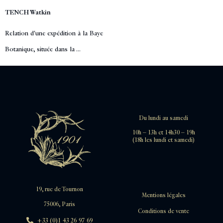
TENCH Watkin
Relation d'une expédition à la Baye
Botanique, située dans la ...
Du lundi au samedi
10h – 13h et 14h30 – 19h
(18h les lundi et samedi)
19, rue de Tournon
Mentions légales
75006, Paris
Conditions de vente
+33 (0)1 43 26 97 69