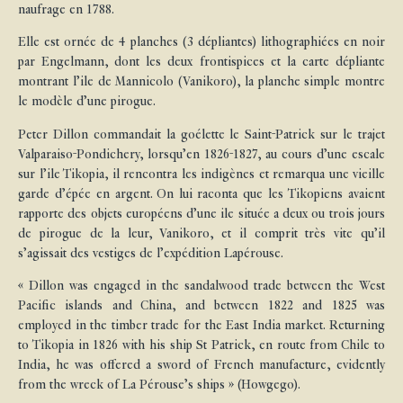
naufrage en 1788.
Elle est ornée de 4 planches (3 dépliantes) lithographiées en noir
par Engelmann, dont les deux frontispices et la carte dépliante
montrant l’ile de Mannicolo (Vanikoro), la planche simple montre
le modèle d’une pirogue.
Peter Dillon commandait la goélette le Saint-Patrick sur le trajet
Valparaiso-Pondichery, lorsqu’en 1826-1827, au cours d’une escale
sur l’ile Tikopia, il rencontra les indigènes et remarqua une vieille
garde d’épée en argent. On lui raconta que les Tikopiens avaient
rapporte des objets européens d’une ile située a deux ou trois jours
de pirogue de la leur, Vanikoro, et il comprit très vite qu’il
s’agissait des vestiges de l’expédition Lapérouse.
« Dillon was engaged in the sandalwood trade between the West
Pacific islands and China, and between 1822 and 1825 was
employed in the timber trade for the East India market. Returning
to Tikopia in 1826 with his ship St Patrick, en route from Chile to
India, he was offered a sword of French manufacture, evidently
from the wreck of La Pérouse’s ships » (Howgego).