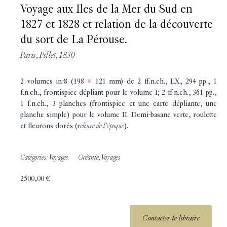
Voyage aux Iles de la Mer du Sud en
1827 et 1828 et relation de la découverte
du sort de La Pérouse.
Paris, Pillet, 1830
2 volumes in-8 (198 x 121 mm) de 2 ff.n.ch., LX, 294 pp., 1
f.n.ch., frontispice dépliant pour le volume I; 2 ff.n.ch., 361 pp.,
1 f.n.ch., 3 planches (frontispice et une carte dépliante, une
planche simple) pour le volume II. Demi-basane verte, roulette
et fleurons dorés (r
eliure de l’époque
).
Catégories:
Voyages
Océanie
,
Voyages
2500,00
€
Contacter le libraire