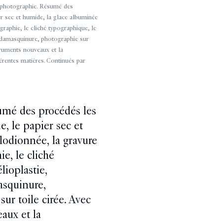
photographie. Résumé des
er sec et humide, la glace albuminée
raphie, le cliché typographique, le
la damasquinure, photographie sur
struments nouveaux et la
érentes matières. Continués par
umé des procédés les
e, le papier sec et
lodionnée, la gravure
e, le cliché
lioplastie,
asquinure,
sur toile cirée. Avec
aux et la