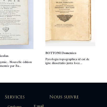
BOTTONI Domenico
colas
Pyrologia topographica id est de
mie... Nouvelle édition
igne dissertatio juxta loca ...
mentée par Ba...
Services
Nous suivre
E-mail
Catalogue