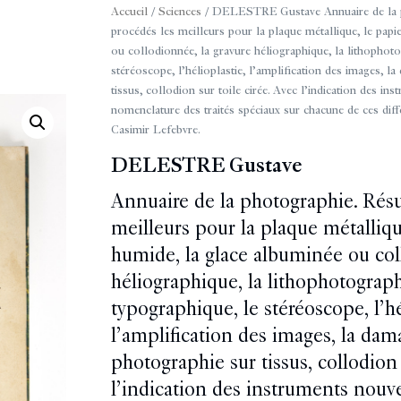
Accueil
/
Sciences
/ DELESTRE Gustave Annuaire de la 
procédés les meilleurs pour la plaque métallique, le papi
ou collodionnée, la gravure héliographique, la lithophotog
stéréoscope, l’hélioplastie, l’amplification des images, 
tissus, collodion sur toile cirée. Avec l’indication des in
nomenclature des traités spéciaux sur chacune de ces diff
Casimir Lefebvre.
DELESTRE Gustave
Annuaire de la photographie. Rés
meilleurs pour la plaque métalliqu
humide, la glace albuminée ou col
héliographique, la lithophotographi
typographique, le stéréoscope, l’hé
l’amplification des images, la dam
photographie sur tissus, collodion 
l’indication des instruments nouve