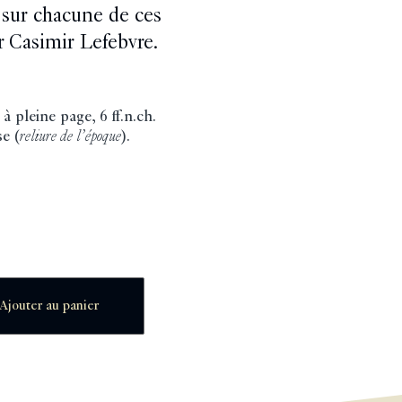
 sur chacune de ces
r Casimir Lefebvre.
à pleine page, 6 ff.n.ch.
se (
reliure de l’époque
).
Ajouter au panier