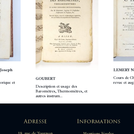
Joseph
LEMERY Ni
Cours de Chy
GOUBERT
orique et
revue et aug
Description et usage des
Baromètres, Thermomètres, et
autres instrum...
Adresse
Informations
19, rue de Tournon
Mentions légales