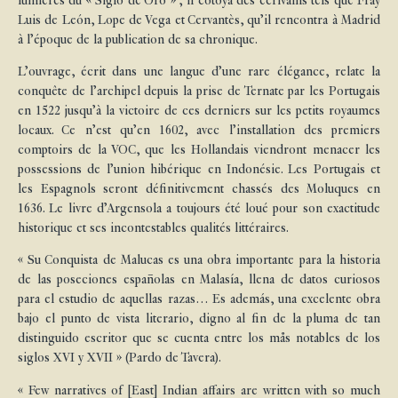
lumières du « Siglo de Oro » ; il côtoya des écrivains tels que Fray
Luis de León, Lope de Vega et Cervantès, qu’il rencontra à Madrid
à l’époque de la publication de sa chronique.
L’ouvrage, écrit dans une langue d’une rare élégance, relate la
conquête de l’archipel depuis la prise de Ternate par les Portugais
en 1522 jusqu’à la victoire de ces derniers sur les petits royaumes
locaux. Ce n’est qu’en 1602, avec l’installation des premiers
comptoirs de la VOC, que les Hollandais viendront menacer les
possessions de l’union hibérique en Indonésie. Les Portugais et
les Espagnols seront définitivement chassés des Moluques en
1636. Le livre d’Argensola a toujours été loué pour son exactitude
historique et ses incontestables qualités littéraires.
« Su Conquista de Malucas es una obra importante para la historia
de las poseciones españolas en Malasía, llena de datos curiosos
para el estudio de aquellas razas… Es además, una excelente obra
bajo el punto de vista literario, digno al fin de la pluma de tan
distinguido escritor que se cuenta entre los mås notables de los
siglos XVI y XVII » (Pardo de Tavera).
« Few narratives of [East] Indian affairs are written with so much