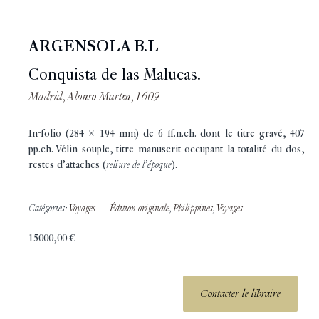
ARGENSOLA B.L
Conquista de las Malucas.
Madrid, Alonso Martin, 1609
In-folio (284 x 194 mm) de 6 ff.n.ch. dont le titre gravé, 407
pp.ch. Vélin souple, titre manuscrit occupant la totalité du dos,
restes d’attaches (
reliure de l’époque
).
Catégories:
Voyages
Édition originale
,
Philippines
,
Voyages
15000,00
€
Contacter le libraire