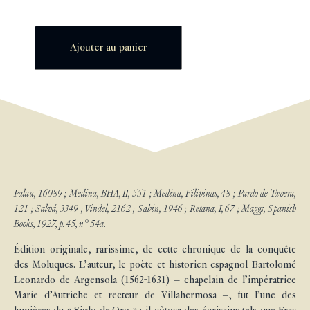
Ajouter au panier
Palau, 16089 ; Medina, BHA, II, 551 ; Medina, Filipinas, 48 ; Pardo de Tavera,
121 ; Salvá, 3349 ; Vindel, 2162 ; Sabin, 1946 ; Retana, I, 67 ; Maggs, Spanish
Books, 1927, p. 45, n° 54a.
Édition originale, rarissime, de cette chronique de la conquête
des Moluques. L’auteur, le poète et historien espagnol Bartolomé
Leonardo de Argensola (1562-1631) – chapelain de l’impératrice
Marie d’Autriche et recteur de Villahermosa –, fut l’une des