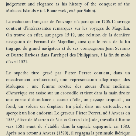
judgement and elegance as his history of the conquest of the
Molucca Islands » (cf. Bouterwek, cité par Sabin).
La traduction française de l’ouvrage n’a paru qu’en 1706. L’ouvrage
contient d’intéressantes remarques sur les voyages de Magellan.
On trouve en effet, aux pages 15-19, une relation de la dernière
navigation de Fernand de Magellan, ainsi que le récit de la fin
tragique du grand navigateur et de ses compagnons Juan Serrano
et Duarte Barbosa dans l’archipel des Philippines, à la fin du mois
d’avril 1521.
Le superbe titre gravé par Pieter Perret contient, dans un
encadrement architectural, une représentation allégorique des
Moluques : une femme revêtue des atours d’une Indienne
d’Amérique est assise sur un crocodile et tient dans la main droite
une corne d’abondance ; autour d’elle, un paysage tropical ; au
fond, un volcan en éruption. En pied, dans un cartouche, on
aperçoit un lion endormi. Le graveur Pieter Perret, né à Anvers en
1555, élève de Maarten de Vos et Gerard de Jode, travailla à Rome
vers 1581 avant de s’établir dans la capitale espagnole en 1583.
Après son retour à Anvers (1590), il regagna la péninsule ibérique