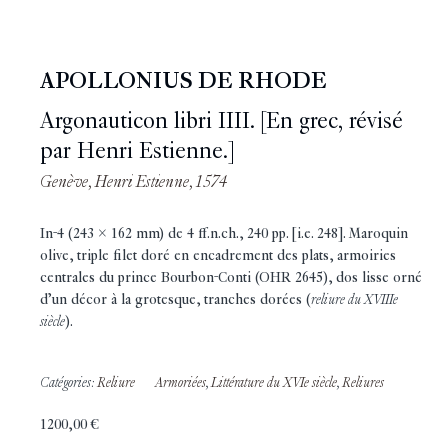
APOLLONIUS DE RHODE
Argonauticon libri IIII. [En grec, révisé
par Henri Estienne.]
Genève, Henri Estienne, 1574
In-4 (243 x 162 mm) de 4 ff.n.ch., 240 pp. [i.e. 248]. Maroquin
olive, triple filet doré en encadrement des plats, armoiries
centrales du prince Bourbon-Conti (OHR 2645), dos lisse orné
d’un décor à la grotesque, tranches dorées (
reliure du XVIIIe
siècle
).
Catégories:
Reliure
Armoriées
,
Littérature du XVIe siècle
,
Reliures
1200,00
€