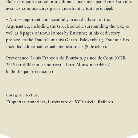
Belle et importante édition, joliment imprimée par Henri Estienne
avec les commentaires grecs encadrant le texte principal.
« A very important and beautifully printed edition of the
Argonautica, including the Greek scholia surrounding the text, as
well as 8 pages of textual notes by Estienne; in his dedicatory
preface, to the Dutch humanist Gerard Falckenburg, Estienne has
included additional textual emendations » (Schreiber).
Provenance: Louis-François de Bourbon, prince de Conti (OHR
2645 fer différent, armoiries) – Lord Monson (ex-libris) –
bibliothèque Aretanée (?)
Catégorie
Reliure
Étiquettes
Armoriées
,
Littérature du XVIe siècle
,
Reliures