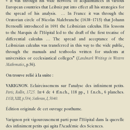
« It was through his wide network of acquaintances in various
European countries that Leibniz put into effect all his strategies for
the spread of his analysis. … In France it was through the
Oratorian circle of Nicolas Malebranche (1638–1715) that Johann
Bernoulli introduced in 1691 the Leibnizian calculus. His lessons
to the Marquis de l’Hôpital led to the draft of the first treatise of
differential calculus … The spread and acceptance of the
Leibnizian calculus was transferred in this way to the wide public,
through the manuals and textbooks written for students at
universities or ecclesiastical colleges” (
Landmark Writings in Western
Mathematics
, p.56).
On trouve relié à la suite :
VARIGNON.
Eclaircissemens sur l’analyse des infiniment petits.
Paris, Rollin, 1725.
In-4 de 4 ff.n.ch., 118 pp., 1 f.n.ch., 6 planches.
DSB, XIII, p.584; Sotheran, I, 5040.
Édition originale de cet ouvrage posthume.
Varignon prit vigoureusement parti pour l’Hôpital dans la querelle
des infiniment petits qui agita l’Académie des Sciences.