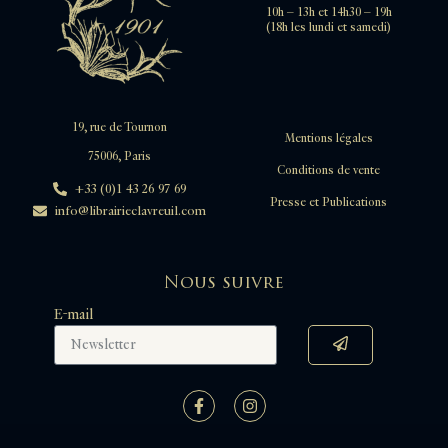
10h – 13h et 14h30 – 19h
GUEVARA Antonio de
(18h les lundi et samedi)
GUIDETTI Giovanni
HAMILTON Sir William
HELVETIUS Claude Adrien
HÉRODIEN
HOLBEIN Hans
19, rue de Tournon
Mentions légales
HOMERE
75006, Paris
HUGO Victor
Conditions de vente
+33 (0)1 43 26 97 69
HUYSMANS Joris-Karl
Presse et Publications
info@librairieclavreuil.com
JANIN Jules
KANT Immanuel
KARR Alphonse
Nous suivre
KRILOFF Ivan-Andriévitch
LA FAYETTE Marie-Madeleine de
E-mail
LA FONTAINE Jean de
LA HAYE
LA MOTHE LE VAYER François de
LA ROCHEFOUCAULD François de
LA ROQUE Chevalier Jean de
LA TOUR D'ALBENAS François Bérenger de