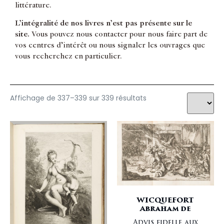
littérature.
Gastronomie
CERVANTES SAAVEDRA Miguel de
Grand papier
CESAR Jules
L’intégralité de nos livres n’est pas présente sur le
Gravure
CHAPELAIN Jean
site.
Vous pouvez nous contacter pour nous faire part de
Grec
CHARTIER Alain
vos centres d’intérêt ou nous signaler les ouvrages que
Histoire
CHATEAUBRIAND François-René
vous recherchez en particulier.
Histoire de la littérature
CHAVIGNY Jean-Aimé de
Illustrations
CHENIER André-Marie
Illustrations XIXe siècle
CHODERLOS DE LACLOS Piere-Ambroise-François
Illustrations XVe siècle
CICERO Marcus Tullius
Affichage de 337–339 sur 339 résultats
Illustrations XVIe siècle
COLETTE
Illustrations XVIIe siècle
COLLETET François
Illustrations XVIIIe siècle
CONDILLAC abbé Etienne Bonnot de
Illustrations XXe siècle
CONSTANT Benjamin
Incunable
COQUILLART Guillaume
Italie
CORNEILLE Pierre
Jardins
COTIN Charles
Littérature
COURTIN Antoine de
Littérature du XIXe siècle
DALÍ Salvador
WICQUEFORT
Littérature du XVe siècle
DANTE
Abraham de
Littérature du XVIe siècle
DANTE ALIGHIERI
Advis fidelle aux