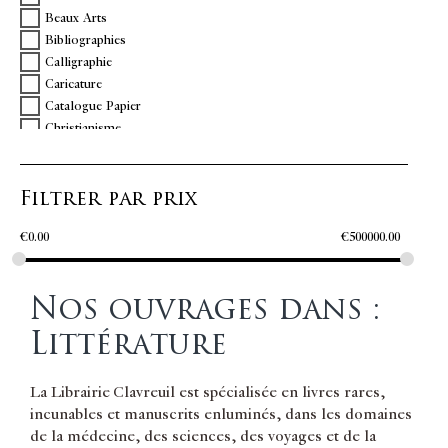
Beaux Arts
BENSERADE Isaac de
Bibliographies
BIBLIA
Calligraphie
BIROAT Jacques
Caricature
BOCCACCIO Giovanni
Catalogue Papier
BOOK OF HOURS
Christianisme
BOSSUET Jacques Bénigne
Commerce
BOUCHET Jean
Curiosa
BOURSAULT Edme
Filtrer par prix
Danse
BRACH Pierre de
Droit
BRANT Sebastian
€
0.00
€
500000.00
Economie Générale
BRECOURT Guillaume Marcoureau
Édition originale
BRINON DE BEAUMARTIN Pierre de
Emblèmes
CAPILUPI Camillo
Nos ouvrages dans :
Enluminures
CARAN D'ACHE [Emmanuel Poiré dit]
Envoi
CARDUCHO Vicente
Littérature
Escrime
CARRE DE MONTGERON L.B
Esotérisme Sorcellerie
CARROLL Lewis
La Librairie Clavreuil est spécialisée en livres rares,
États-Unis
CAYLUS Duc de
incunables et manuscrits enluminés, dans les domaines
Europe
CENSORINUS GRAMMATICUS
de la médecine, des sciences, des voyages et de la
Femmes
CERVANTES Miguel de