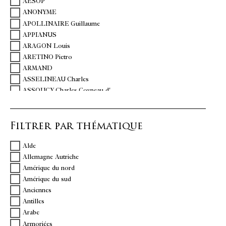
AESOP
ANONYME
APOLLINAIRE Guillaume
APPIANUS
ARAGON Louis
ARETINO Pietro
ARMAND
ASSELINEAU Charles
ASSOUCY Charles Coypeau d'
AULNOY Marie Catherine Le Jumel de Barneville, baronne d'
BACHELIER J
Filtrer par thématique
BAILLET Adrien
BALLANCHE Pierre-Simon
Alde
BALZAC Honoré de
Allemagne Autriche
BANVILLE Théodore de
Amérique du nord
BARBÉ DE MARBOIS François
Amérique du sud
BARBEY D'AUREVILLY Jules
Anciennes
BARBUSSE Henri
Antilles
BAUDELAIRE Charles
Arabe
BEAUMARCHAIS P.A. de
Armoriées
BEMBO Pietro