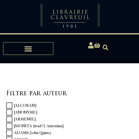
Expertises, Achats, Bibliophilie
Filtre par auteur
[ALCORAN]
[ANONYME]
[ARMENIE]
[SIONITA (trad.?) Antonius]
ADAMS John Quincy