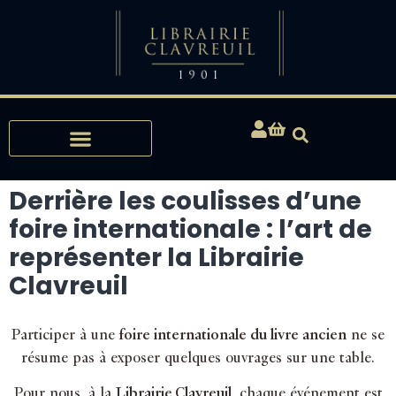
Expertises, Achats, Bibliophilie
Derrière les coulisses d’une
foire internationale : l’art de
représenter la Librairie
Clavreuil
Participer à une
foire internationale du livre ancien
ne se
résume pas à exposer quelques ouvrages sur une table.
Pour nous, à la
Librairie Clavreuil
, chaque événement est