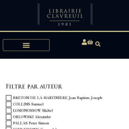
Expertises, Achats, Bibliophilie
Filtre par auteur
BRETON DE LA MARTINIERE Jean Baptiste Joseph
COLLINS Samuel
LOMONOSSOW Michel
ORLOWSKI Alexander
PALLAS Peter Simon