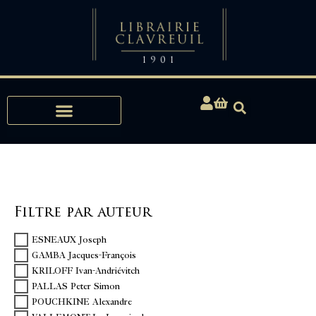
Expertises, Achats, Bibliophilie
Filtre par auteur
ESNEAUX Joseph
GAMBA Jacques-François
KRILOFF Ivan-Andriévitch
PALLAS Peter Simon
POUCHKINE Alexandre