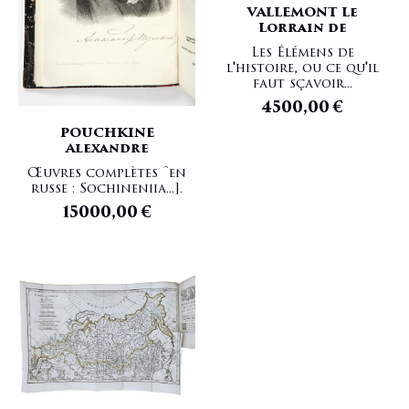
VALLEMONT Le
Lorrain de
Les Élémens de
l'histoire, ou ce qu'il
faut sçavoir...
4500,00
€
POUCHKINE
Alexandre
Œuvres complètes [en
russe : Sochineniia...].
15000,00
€