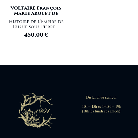
VOLTAIRE François
Marie Arouet de
Histoire de l'Empire de
Russie sous Pierre ...
450,00
€
Du lundi au samedi
10h – 13h et 14h30 – 19h
(18h les lundi et samedi)