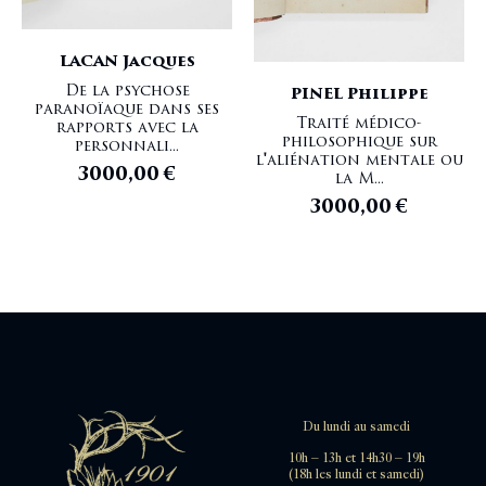
LACAN Jacques
De la psychose
PINEL Philippe
paranoïaque dans ses
Traité médico-
rapports avec la
philosophique sur
personnali...
l'aliénation mentale ou
3000,00
€
la M...
3000,00
€
Du lundi au samedi
10h – 13h et 14h30 – 19h
(18h les lundi et samedi)