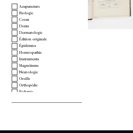
Acupuncture
Biologie
Coeur
Dents
Dermatologie
Édition originale
Épidémies
Homéopathie
Instruments
Magnétisme
Neurologie
Oreille
Orthopédie
Pédiatrie
Physiologie
Poumons
Psychanalyse
Reins
Tératologie
Thermalisme