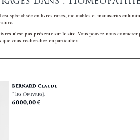
rages dans : Homéopathi
il est spécialisée en livres rares, incunables et manuscrits enlum
érature.
 livres n’est pas présente sur le site.
Vous pouvez nous contacter po
s que vous recherchez en particulier.
BERNARD Claude
[Les Oeuvres].
6000,00
€