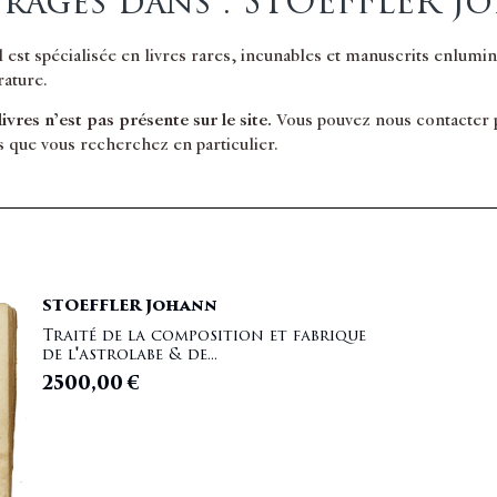
rages dans : STOEFFLER J
il est spécialisée en livres rares, incunables et manuscrits enlum
érature.
 livres n’est pas présente sur le site.
Vous pouvez nous contacter po
s que vous recherchez en particulier.
STOEFFLER Johann
Traité de la composition et fabrique
de l'astrolabe & de...
2500,00
€