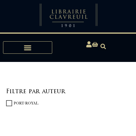
Expertises, Achats, Bibliophilie
Filtre par auteur
PORT-ROYAL