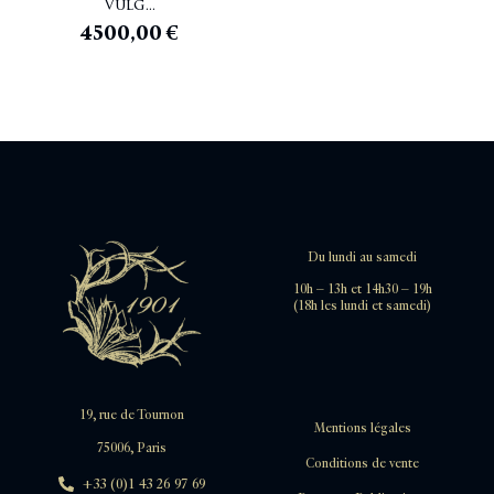
Vulg...
4500,00
€
Du lundi au samedi
10h – 13h et 14h30 – 19h
(18h les lundi et samedi)
19, rue de Tournon
Mentions légales
75006, Paris
Conditions de vente
+33 (0)1 43 26 97 69