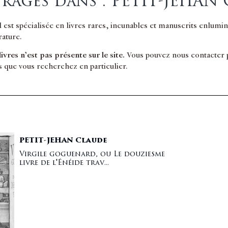
rages dans : PETIT-JEHAN
il est spécialisée en livres rares, incunables et manuscrits enlum
érature.
 livres n’est pas présente sur le site.
Vous pouvez nous contacter po
s que vous recherchez en particulier.
PETIT-JEHAN Claude
Virgile goguenard, ou Le douziesme
livre de l'Énéide trav...