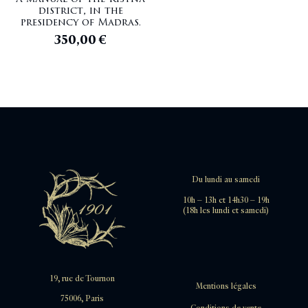
district, in the
presidency of Madras.
350,00
€
Du lundi au samedi
10h – 13h et 14h30 – 19h
(18h les lundi et samedi)
19, rue de Tournon
Mentions légales
75006, Paris