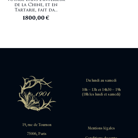
de la Chine, et en
Tartarie, fait da...
1800,00
€
Du lundi au samedi
10h – 13h et 14h30 – 19h
(18h les lundi et samedi)
19, rue de Tournon
Mentions légales
75006, Paris