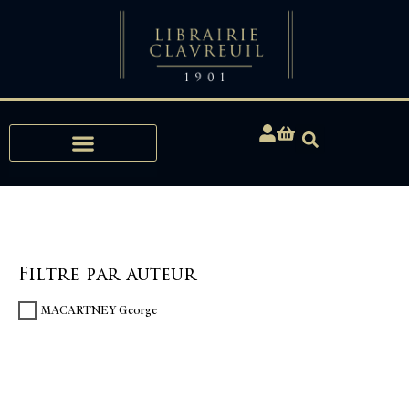
Expertises, Achats, Bibliophilie
Filtre par auteur
MACARTNEY George